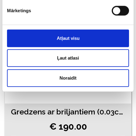
€ 160.00
Mārketings
PIEVIENOT GROZAM
Atļaut visu
Ļaut atlasi
Noraidīt
Gredzens ar briljantiem (0.03ct), smaragdu (0.05ct) 710-1261
€ 190.00