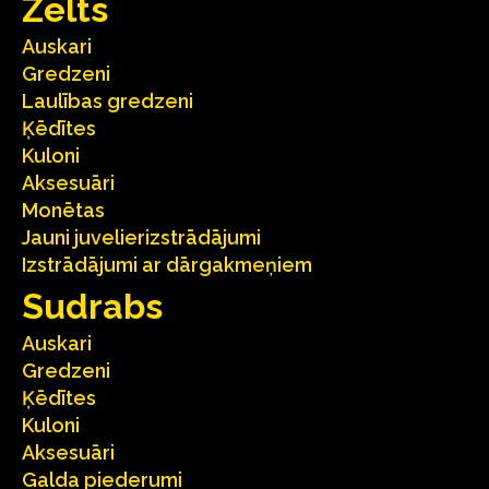
Zelts
Auskari
Gredzeni
Laulības gredzeni
Ķēdītes
Kuloni
Aksesuāri
Monētas
Jauni juvelierizstrādājumi
Izstrādājumi ar dārgakmeņiem
Sudrabs
Auskari
Gredzeni
Ķēdītes
Kuloni
Aksesuāri
Galda piederumi