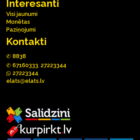
Interesanti
Visi jaunumi
Monētas
Paziņojumi
Kontakti
88
3
8
67160
333
,
27223344
2722
33
44
,
elats@elats.lv