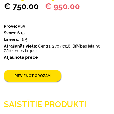
€ 750.00
€ 950.00
Prove:
585
Svars:
6.15
Izmērs:
16.5
Atrašanās vieta:
Centrs, 27073318, Brīvības iela 90
(Vidzemes tirgus)
Atjaunota prece
PIEVIENOT GROZAM
SAISTĪTIE PRODUKTI