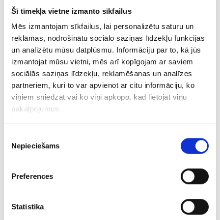
Gredzens ar briljantiem (0.03ct) 11671-4551
Šī tīmekļa vietne izmanto sīkfailus
Mēs izmantojam sīkfailus, lai personalizētu saturu un
€ 140.00
reklāmas, nodrošinātu sociālo saziņas līdzekļu funkcijas
un analizētu mūsu datplūsmu. Informāciju par to, kā jūs
izmantojat mūsu vietni, mēs arī kopīgojam ar saviem
PIEVIENOT GROZAM
sociālās saziņas līdzekļu, reklamēšanas un analīzes
partneriem, kuri to var apvienot ar citu informāciju, ko
viņiem sniedzat vai ko viņi apkopo, kad lietojat viņu
pakalpojumus.
Piekrišanas
Nepieciešams
izvēle
Preferences
Gredzens ar topāzu 8740-3051
Statistika