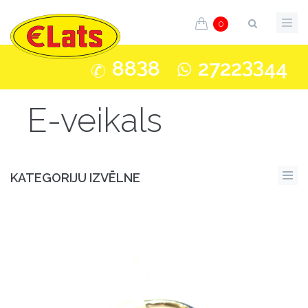
0
3
33
88
8
2722
44
E-veikals
KATEGORIJU IZVĒLNE