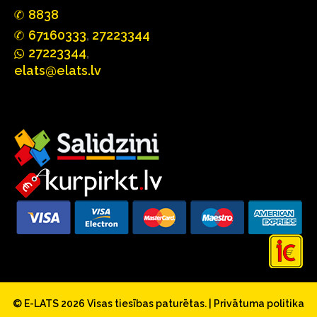
88
3
8
67160
333
,
27223344
2722
33
44
,
elats@elats.lv
© E-LATS 2026
Visas tiesības paturētas.
|
Privātuma politika