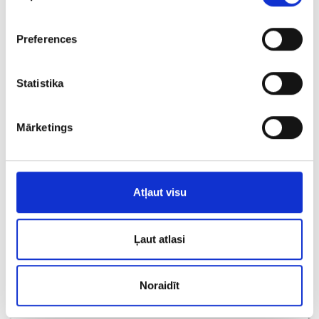
Preferences
Statistika
Mārketings
Gredzens ar briljantiem (0.03ct), smaragdu (0.05ct) 710-1261
Atļaut visu
€ 190.00
Ļaut atlasi
PIEVIENOT GROZAM
Noraidīt