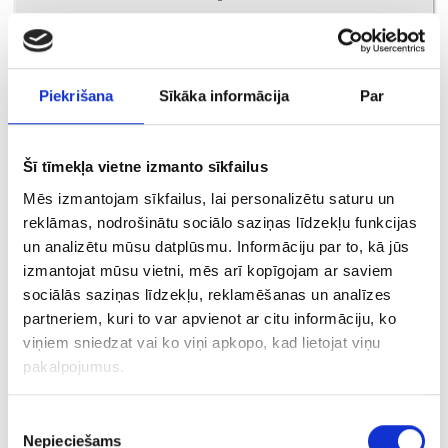
PIEVIENOT GROZAM
Piekrišana
Sīkāka informācija
Par
Šī tīmekļa vietne izmanto sīkfailus
Mēs izmantojam sīkfailus, lai personalizētu saturu un
reklāmas, nodrošinātu sociālo saziņas līdzekļu funkcijas
un analizētu mūsu datplūsmu. Informāciju par to, kā jūs
izmantojat mūsu vietni, mēs arī kopīgojam ar saviem
sociālās saziņas līdzekļu, reklamēšanas un analīzes
Gredzens ar topāzu 8740-3051
partneriem, kuri to var apvienot ar citu informāciju, ko
viņiem sniedzat vai ko viņi apkopo, kad lietojat viņu
€ 160.00
pakalpojumus.
PIEVIENOT GROZAM
Piekrišanas
Nepieciešams
izvēle