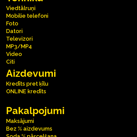
Viedtālruņi
Mobilie telefoni
Foto
Datori
Televizori
MP3/MP4
Video
Citi
Aizdevumi
Kredīts pret ķīlu
ONLINE kredīts
Pakalpojumi
Maksājumi
Bez % aizdevums
Soda % pārcelšana