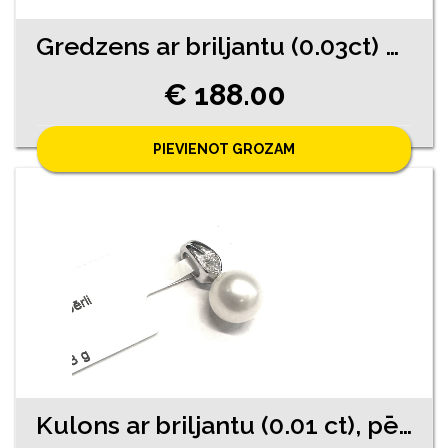
Gredzens ar briljantu (0.03ct) 9770-4541
€ 188.00
PIEVIENOT GROZAM
Kulons ar briljantu (0.01 ct), pērli 730-0763