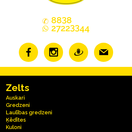
3
88
8
33
2722
44
Zelts
Auskari
Gredzeni
Laulības gredzeni
Ķēdītes
Kuloni