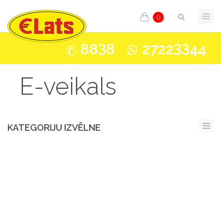
0
3
33
88
8
2722
44
E-veikals
KATEGORIJU IZVĒLNE