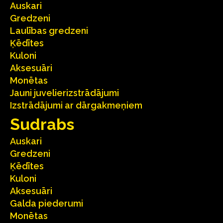
Auskari
Gredzeni
Laulības gredzeni
Ķēdītes
Kuloni
Aksesuāri
Monētas
Jauni juvelierizstrādājumi
Izstrādājumi ar dārgakmeņiem
Sudrabs
Auskari
Gredzeni
Ķēdītes
Kuloni
Aksesuāri
Galda piederumi
Monētas