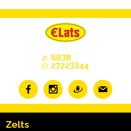
3
88
8
33
2722
44
Zelts