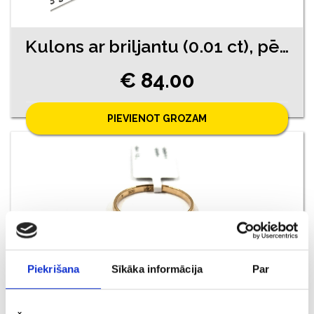
Kulons ar briljantu (0.01 ct), pērli 730-0763
€ 84.00
PIEVIENOT GROZAM
Piekrišana
Sīkāka informācija
Par
Gredzens ar briljantiem (0.03ct) 11671-4551