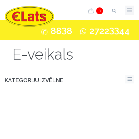
0
3
33
88
8
2722
44
E-veikals
KATEGORIJU IZVĒLNE