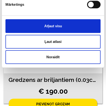
Mārketings
PIEVIENOT GROZAM
Atļaut visu
Ļaut atlasi
Noraidīt
Gredzens ar briljantiem (0.03ct), smaragdu (0.05ct) 710-1261
€ 190.00
PIEVIENOT GROZAM