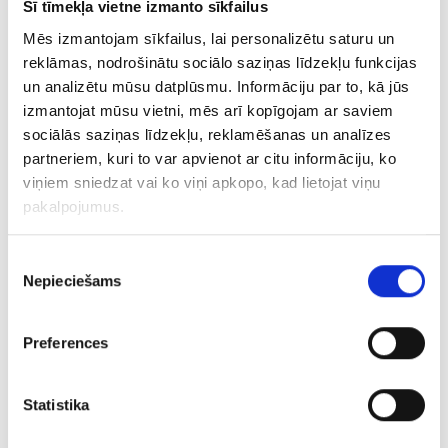
Šī tīmekļa vietne izmanto sīkfailus
€ 140.00
Mēs izmantojam sīkfailus, lai personalizētu saturu un
reklāmas, nodrošinātu sociālo saziņas līdzekļu funkcijas
un analizētu mūsu datplūsmu. Informāciju par to, kā jūs
PIEVIENOT GROZAM
izmantojat mūsu vietni, mēs arī kopīgojam ar saviem
sociālās saziņas līdzekļu, reklamēšanas un analīzes
partneriem, kuri to var apvienot ar citu informāciju, ko
viņiem sniedzat vai ko viņi apkopo, kad lietojat viņu
pakalpojumus.
Piekrišanas
Nepieciešams
izvēle
Preferences
Gredzens ar topāzu 8740-3051
Statistika
€ 160.00