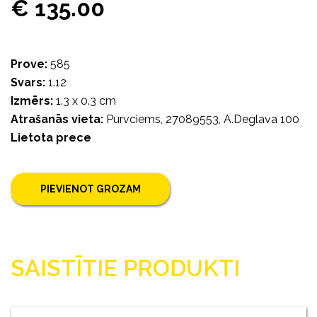
€ 135.00
Prove:
585
Svars:
1.12
Izmērs:
1.3 x 0.3 cm
Atrašanās vieta:
Purvciems, 27089553, A.Deglava 100
Lietota prece
PIEVIENOT GROZAM
SAISTĪTIE PRODUKTI