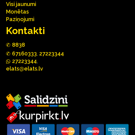
Visi jaunumi
Monētas
Paziņojumi
Kontakti
88
3
8
67160
333
,
27223344
2722
33
44
,
elats@elats.lv