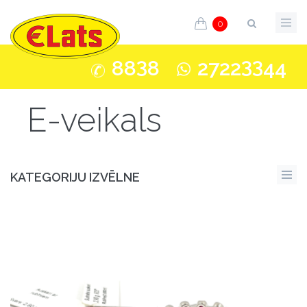
0
3
33
88
8
2722
44
E-veikals
KATEGORIJU IZVĒLNE