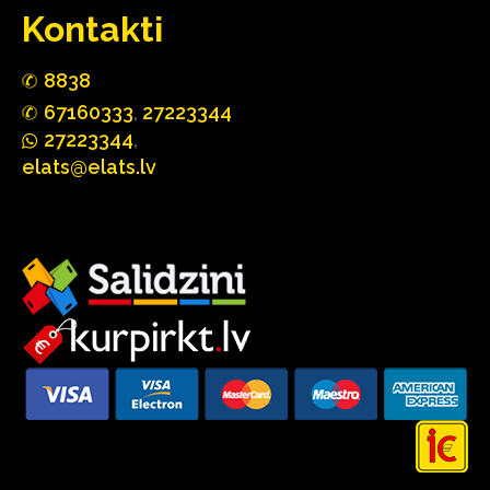
Kontakti
88
3
8
67160
333
,
27223344
2722
33
44
,
elats@elats.lv