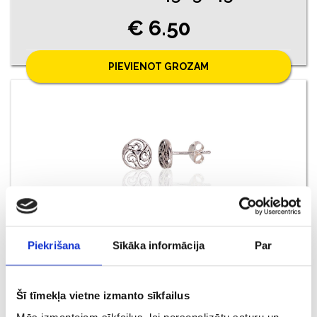
€ 6.50
PIEVIENOT GROZAM
Piekrišana
Sīkāka informācija
Par
Auskari 148/5045
€ 7.50
Šī tīmekļa vietne izmanto sīkfailus