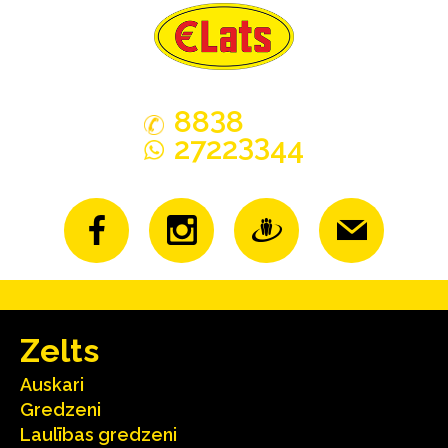
3
88
8
33
2722
44
Zelts
Auskari
Gredzeni
Laulības gredzeni