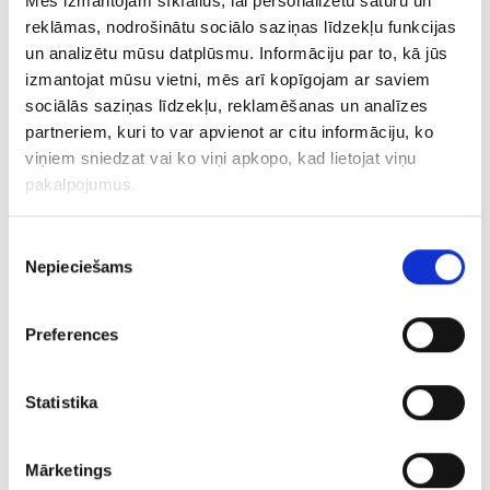
Mēs izmantojam sīkfailus, lai personalizētu saturu un
reklāmas, nodrošinātu sociālo saziņas līdzekļu funkcijas
PIEVIENOT GROZAM
un analizētu mūsu datplūsmu. Informāciju par to, kā jūs
izmantojat mūsu vietni, mēs arī kopīgojam ar saviem
sociālās saziņas līdzekļu, reklamēšanas un analīzes
partneriem, kuri to var apvienot ar citu informāciju, ko
viņiem sniedzat vai ko viņi apkopo, kad lietojat viņu
pakalpojumus.
Piekrišanas
Nepieciešams
izvēle
Auskari 149/5045
Preferences
€ 5.50
Statistika
PIEVIENOT GROZAM
Mārketings