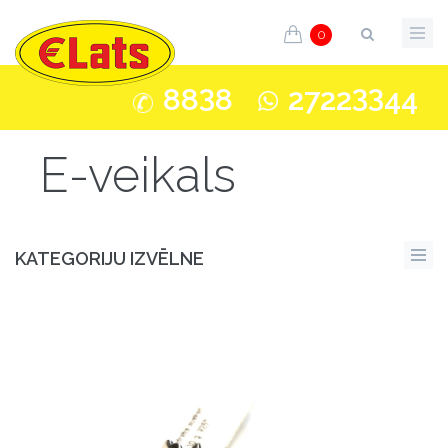
0
3
33
88
8
2722
44
E-veikals
KATEGORIJU IZVĒLNE