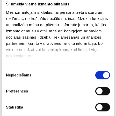
Auskari 148/5045
Šī tīmekļa vietne izmanto sīkfailus
Mēs izmantojam sīkfailus, lai personalizētu saturu un
€ 7.50
reklāmas, nodrošinātu sociālo saziņas līdzekļu funkcijas
un analizētu mūsu datplūsmu. Informāciju par to, kā jūs
PIEVIENOT GROZAM
izmantojat mūsu vietni, mēs arī kopīgojam ar saviem
sociālās saziņas līdzekļu, reklamēšanas un analīzes
partneriem, kuri to var apvienot ar citu informāciju, ko
viņiem sniedzat vai ko viņi apkopo, kad lietojat viņu
pakalpojumus.
Piekrišanas
Nepieciešams
izvēle
Preferences
Auskari 149/5045
Statistika
€ 5.50