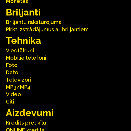
Monētas
Briljanti
Briljantu raksturojums
Pirkt izstrādājumus ar briljantiem
Tehnika
Viedtālruņi
Mobilie telefoni
Foto
Datori
Televizori
MP3/MP4
Video
Citi
Aizdevumi
Kredīts pret ķīlu
ONLINE kredīts