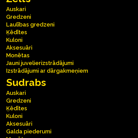
Auskari
Gredzeni
Laulības gredzeni
Ķēdītes
Kuloni
Aksesuāri
Monētas
Jauni juvelierizstrādājumi
Izstrādājumi ar dārgakmeņiem
Sudrabs
Auskari
Gredzeni
Ķēdītes
Kuloni
Aksesuāri
Galda piederumi