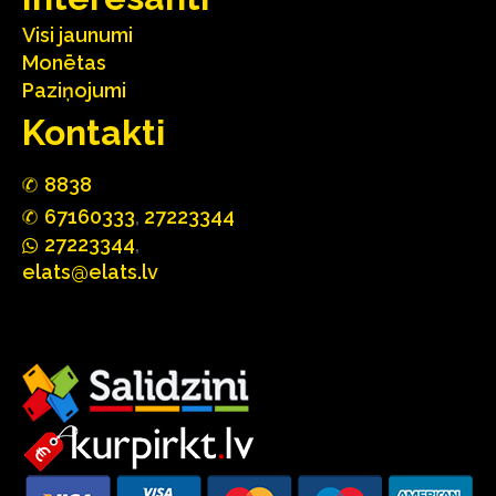
Visi jaunumi
Monētas
Paziņojumi
Kontakti
88
3
8
67160
333
,
27223344
2722
33
44
,
elats@elats.lv