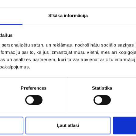
Sīkāka informācija
failus
 personalizētu saturu un reklāmas, nodrošinātu sociālo saziņas l
formāciju par to, kā jūs izmantojat mūsu vietni, mēs arī kopīgo
s un analīzes partneriem, kuri to var apvienot ar citu informācij
u pakalpojumus.
uskari 148/5045
Auskari 149/5
Preferences
Statistika
€ 7.50
€ 5.50
PIEVIENOT GROZAM
PIEVIENOT GROZAM
Ļaut atlasi