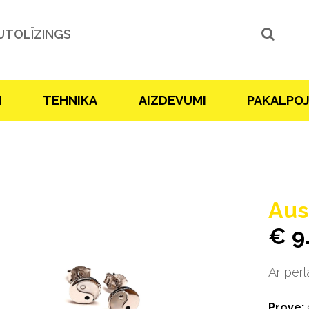
UTOLĪZINGS
I
TEHNIKA
AIZDEVUMI
PAKALPO
Aus
€ 9
Ar per
Prove: