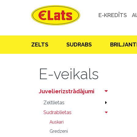
E-KREDĪTS
A
ZELTS
SUDRABS
BRILJANT
E-veikals
Juvelierizstrādājumi
Zeltlietas
Sudrablietas
Auskari
Gredzeni