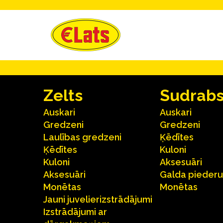
Zelts
Sudrab
Auskari
Auskari
Gredzeni
Gredzeni
Laulības gredzeni
Ķēdītes
Ķēdītes
Kuloni
Kuloni
Aksesuāri
Aksesuāri
Galda pieder
Monētas
Monētas
Jauni juvelierizstrādājumi
Izstrādājumi ar