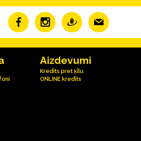
a
Aizdevumi
Kredīts pret ķīlu
foni
ONLINE kredīts