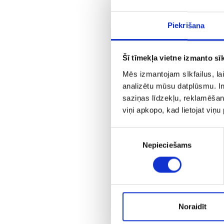
Piekrišana
Šī tīmekļa vietne izmanto sīk
Mēs izmantojam sīkfailus, lai
analizētu mūsu datplūsmu. In
saziņas līdzekļu, reklamēšana
viņi apkopo, kad lietojat viņ
A
Piekrišanas
Nepieciešams
izvēle
Noraidīt