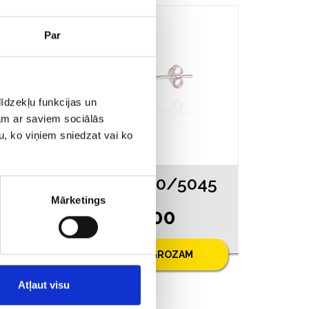
Par
īdzekļu funkcijas un
jam ar saviem sociālās
u, ko viņiem sniedzat vai ko
045
Auskari 150/5045
Mārketings
€ 5.00
PIEVIENOT GROZAM
Atļaut visu