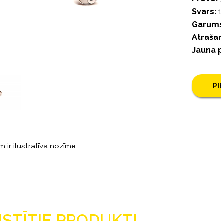
Svars:
1
Garums
Atrašan
Jauna 
P
m ir ilustratīva nozīme
ISTĪTIE PRODUKTI