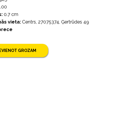
.00
:
0.7 cm
ās vieta:
Centrs, 27075374, Ģertrūdes 49
prece
IEVIENOT GROZAM