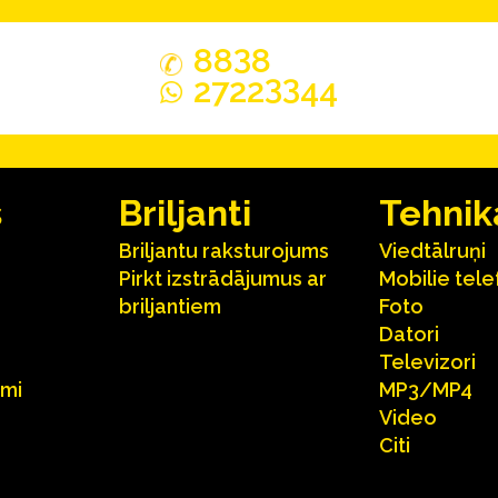
3
88
8
33
2722
44
s
Briljanti
Tehnik
Briljantu raksturojums
Viedtālruņi
Pirkt izstrādājumus ar
Mobilie tele
briljantiem
Foto
Datori
Televizori
umi
MP3/MP4
Video
Citi