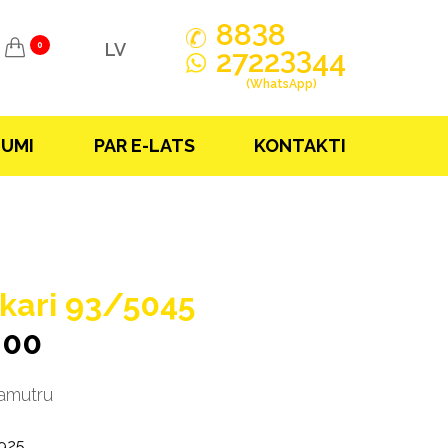
3
88
8
LV
0
33
2722
44
(WhatsApp)
JUMI
PAR E-LATS
KONTAKTI
kari 93/5045
.00
lamutru
925