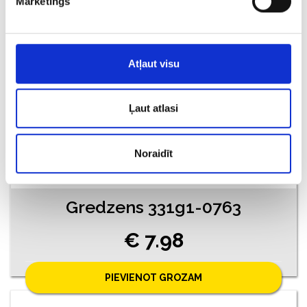
Mārketings
Atļaut visu
Ļaut atlasi
Noraidīt
Gredzens 331g1-0763
€ 7.98
PIEVIENOT GROZAM