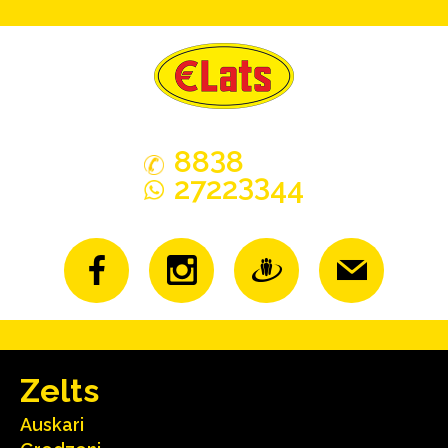
3
88
8
33
2722
44
Zelts
Auskari