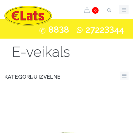
0
3
33
88
8
2722
44
E-veikals
KATEGORIJU IZVĒLNE