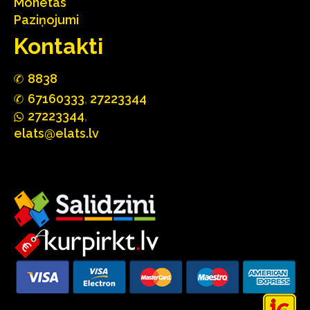
Monētas
Paziņojumi
Kontakti
88
3
8
67160
333
,
27223344
2722
33
44
,
elats@elats.lv