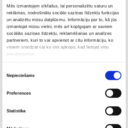
€ 7.00
Mēs izmantojam sīkfailus, lai personalizētu saturu un
reklāmas, nodrošinātu sociālo saziņas līdzekļu funkcijas
PIEVIENOT GROZAM
un analizētu mūsu datplūsmu. Informāciju par to, kā jūs
izmantojat mūsu vietni, mēs arī kopīgojam ar saviem
sociālās saziņas līdzekļu, reklamēšanas un analīzes
partneriem, kuri to var apvienot ar citu informāciju, ko
viņiem sniedzat vai ko viņi apkopo, kad lietojat viņu
pakalpojumus.
Piekrišanas
Nepieciešams
izvēle
Preferences
Gredzens 61g4-1263
€ 5.00
Statistika
PIEVIENOT GROZAM