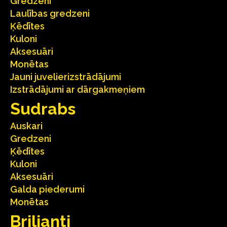
Gredzeni
Laulības gredzeni
Ķēdītes
Kuloni
Aksesuāri
Monētas
Jauni juvelierizstrādājumi
Izstrādājumi ar dārgakmeņiem
Sudrabs
Auskari
Gredzeni
Ķēdītes
Kuloni
Aksesuāri
Galda piederumi
Monētas
Briljanti