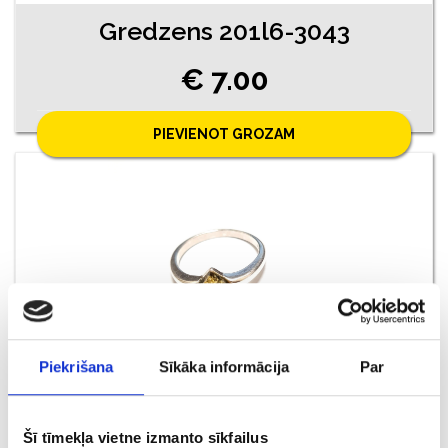
Gredzens 201l6-3043
€ 7.00
PIEVIENOT GROZAM
Piekrišana
Sīkāka informācija
Par
Gredzens 201o1-3043
Šī tīmekļa vietne izmanto sīkfailus