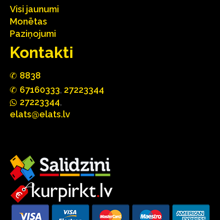
Visi jaunumi
Monētas
Paziņojumi
Kontakti
88
3
8
67160
333
,
27223344
2722
33
44
,
elats@elats.lv