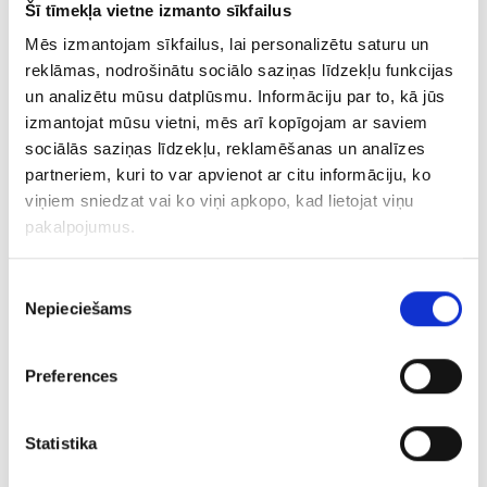
Gredzens 201o1-3043
Šī tīmekļa vietne izmanto sīkfailus
Mēs izmantojam sīkfailus, lai personalizētu saturu un
€ 7.00
reklāmas, nodrošinātu sociālo saziņas līdzekļu funkcijas
un analizētu mūsu datplūsmu. Informāciju par to, kā jūs
PIEVIENOT GROZAM
izmantojat mūsu vietni, mēs arī kopīgojam ar saviem
sociālās saziņas līdzekļu, reklamēšanas un analīzes
partneriem, kuri to var apvienot ar citu informāciju, ko
viņiem sniedzat vai ko viņi apkopo, kad lietojat viņu
pakalpojumus.
Piekrišanas
Nepieciešams
izvēle
Preferences
Gredzens 61g4-1263
Statistika
€ 5.00