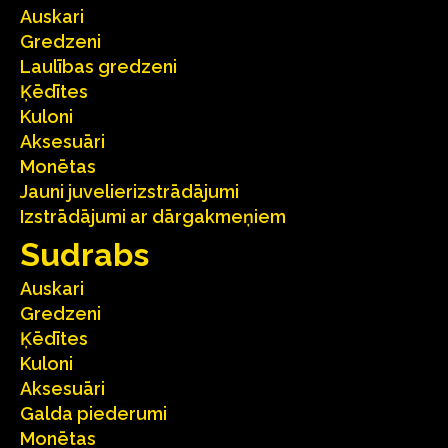
Auskari
Gredzeni
Laulības gredzeni
Ķēdītes
Kuloni
Aksesuāri
Monētas
Jauni juvelierizstrādājumi
Izstrādājumi ar dārgakmeņiem
Sudrabs
Auskari
Gredzeni
Ķēdītes
Kuloni
Aksesuāri
Galda piederumi
Monētas