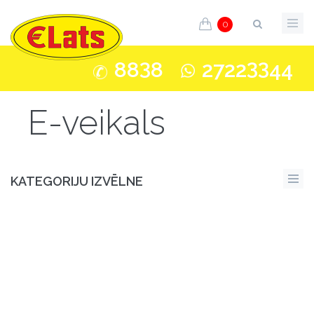
0
3
33
88
8
2722
44
E-veikals
KATEGORIJU IZVĒLNE