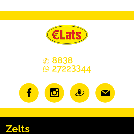
3
88
8
33
2722
44
Zelts