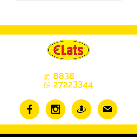
3
88
8
33
2722
44