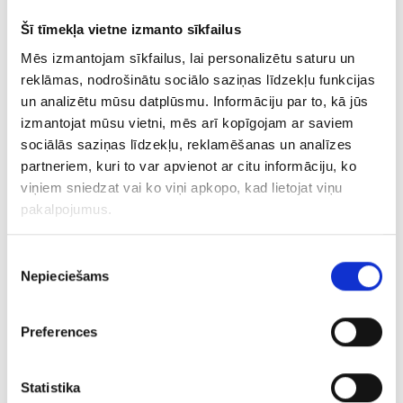
Šī tīmekļa vietne izmanto sīkfailus
Ķēde 3373-3453
Mēs izmantojam sīkfailus, lai personalizētu saturu un
reklāmas, nodrošinātu sociālo saziņas līdzekļu funkcijas
€ 8.00
un analizētu mūsu datplūsmu. Informāciju par to, kā jūs
izmantojat mūsu vietni, mēs arī kopīgojam ar saviem
PIEVIENOT GROZAM
sociālās saziņas līdzekļu, reklamēšanas un analīzes
partneriem, kuri to var apvienot ar citu informāciju, ko
viņiem sniedzat vai ko viņi apkopo, kad lietojat viņu
pakalpojumus.
Piekrišanas
Nepieciešams
izvēle
Preferences
Ķēde 95g5-3463
Statistika