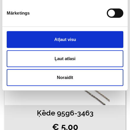
€ 11.00
Mārketings
PIEVIENOT GROZAM
Atļaut visu
Ļaut atlasi
Noraidīt
Ķēde 95g6-3463
€ 5.00