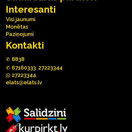
Interesanti
Visi jaunumi
Monētas
Paziņojumi
Kontakti
88
3
8
67160
333
,
27223344
2722
33
44
,
elats@elats.lv