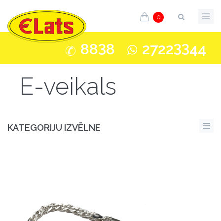
0
3
33
88
8
2722
44
E-veikals
KATEGORIJU IZVĒLNE