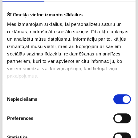
Šī tīmekļa vietne izmanto sīkfailus
Ķēde 3373-3453
Mēs izmantojam sīkfailus, lai personalizētu saturu un
reklāmas, nodrošinātu sociālo saziņas līdzekļu funkcijas
€ 8.00
un analizētu mūsu datplūsmu. Informāciju par to, kā jūs
izmantojat mūsu vietni, mēs arī kopīgojam ar saviem
sociālās saziņas līdzekļu, reklamēšanas un analīzes
PIEVIENOT GROZAM
partneriem, kuri to var apvienot ar citu informāciju, ko
viņiem sniedzat vai ko viņi apkopo, kad lietojat viņu
pakalpojumus.
Piekrišanas
Nepieciešams
izvēle
Preferences
Statistika