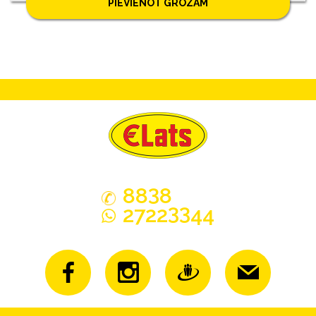
PIEVIENOT GROZAM
3
88
8
33
2722
44