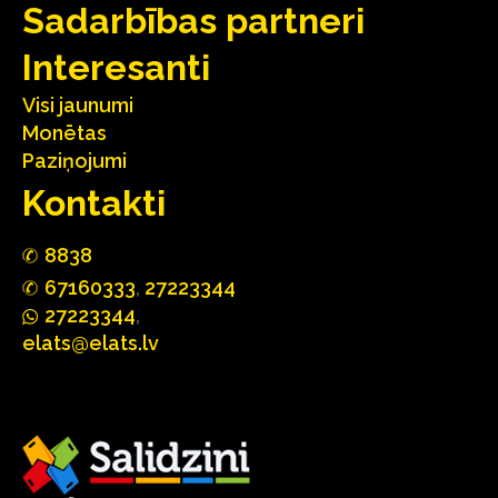
Sadarbības partneri
Interesanti
Visi jaunumi
Monētas
Paziņojumi
Kontakti
88
3
8
67160
333
,
27223344
2722
33
44
,
elats@elats.lv