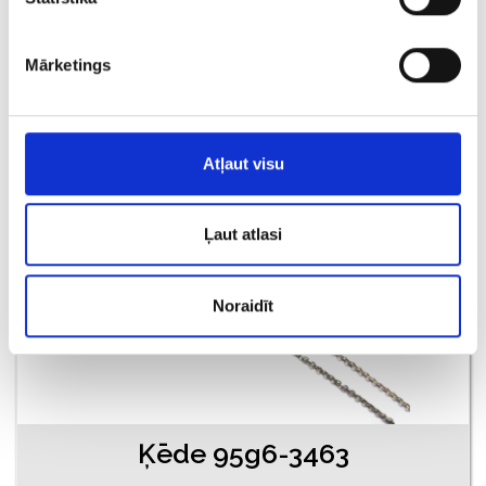
Ķēde 95g5-3463
€ 11.00
Mārketings
PIEVIENOT GROZAM
Atļaut visu
Ļaut atlasi
Noraidīt
Ķēde 95g6-3463