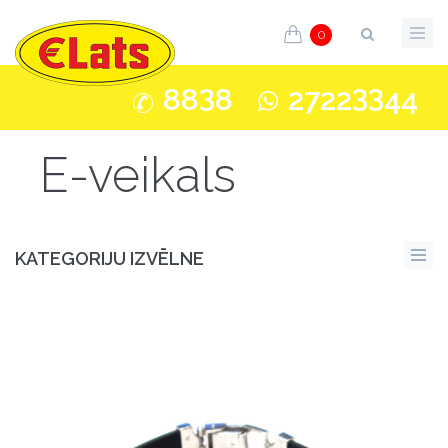
0
3
33
88
8
2722
44
E-veikals
KATEGORIJU IZVĒLNE