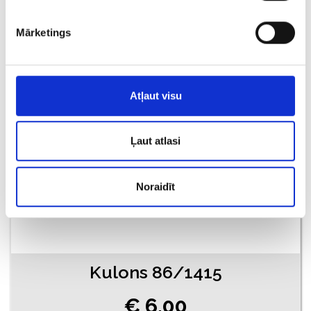
€ 7.86
Mārketings
PIEVIENOT GROZAM
Atļaut visu
Ļaut atlasi
Noraidīt
Kulons 86/1415
€ 6.00