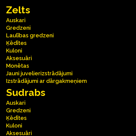
Zelts
Auskari
Gredzeni
Laulības gredzeni
Ķēdītes
Kuloni
Aksesuāri
Monētas
Jauni juvelierizstrādājumi
Izstrādājumi ar dārgakmeņiem
Sudrabs
Auskari
Gredzeni
Ķēdītes
Kuloni
Aksesuāri