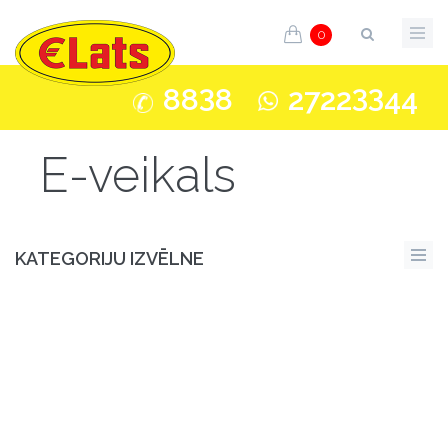
0
3
33
88
8
2722
44
E-veikals
KATEGORIJU IZVĒLNE