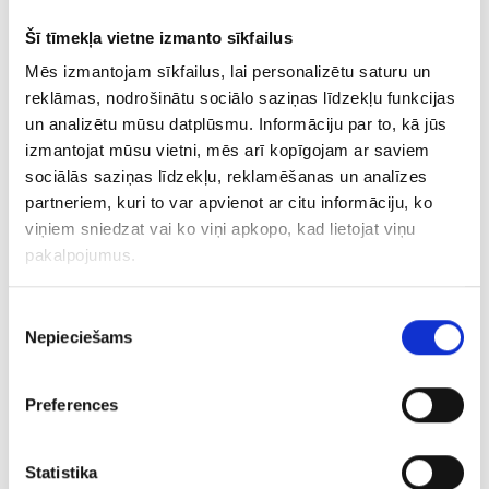
Šī tīmekļa vietne izmanto sīkfailus
Kulons 293-3453
Mēs izmantojam sīkfailus, lai personalizētu saturu un
reklāmas, nodrošinātu sociālo saziņas līdzekļu funkcijas
€ 2.00
€ 5.00
un analizētu mūsu datplūsmu. Informāciju par to, kā jūs
izmantojat mūsu vietni, mēs arī kopīgojam ar saviem
PIEVIENOT GROZAM
sociālās saziņas līdzekļu, reklamēšanas un analīzes
partneriem, kuri to var apvienot ar citu informāciju, ko
viņiem sniedzat vai ko viņi apkopo, kad lietojat viņu
pakalpojumus.
Piekrišanas
Nepieciešams
izvēle
Preferences
Kulons 20/0755
Statistika