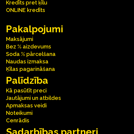
Kredīts pret ķīlu
ONLINE kredīts
Pakalpojumi
Maksājumi
Bez % aizdevums
Soda % pārcelšana
Naudas izmaksa
Ķīlas pagarināšana
Palīdzība
Kā pasūtīt preci
Jautājumi un atbildes
Apmaksas veidi
Noteikumi
Cenrādis
Sadarbības partneri