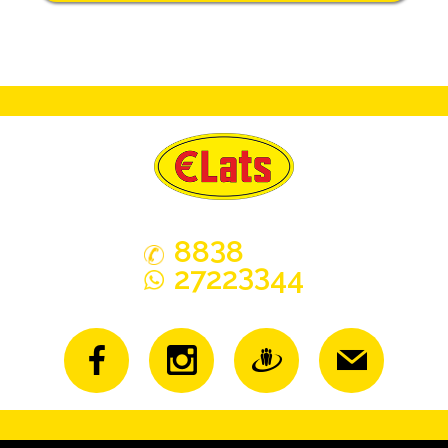
3
88
8
33
2722
44