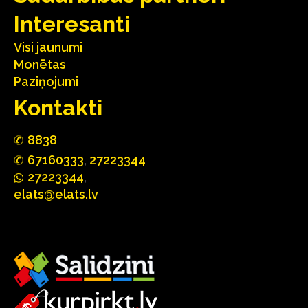
Interesanti
Visi jaunumi
Monētas
Paziņojumi
Kontakti
88
3
8
67160
333
,
27223344
2722
33
44
,
elats@elats.lv