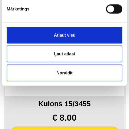
Mārketings
PIEVIENOT GROZAM
Atļaut visu
Ļaut atlasi
Noraidīt
Kulons 15/3455
€ 8.00