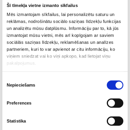
Kulons 20/0755
Šī tīmekļa vietne izmanto sīkfailus
Mēs izmantojam sīkfailus, lai personalizētu saturu un
€ 7.86
reklāmas, nodrošinātu sociālo saziņas līdzekļu funkcijas
un analizētu mūsu datplūsmu. Informāciju par to, kā jūs
izmantojat mūsu vietni, mēs arī kopīgojam ar saviem
PIEVIENOT GROZAM
sociālās saziņas līdzekļu, reklamēšanas un analīzes
partneriem, kuri to var apvienot ar citu informāciju, ko
viņiem sniedzat vai ko viņi apkopo, kad lietojat viņu
pakalpojumus.
Piekrišanas
Nepieciešams
izvēle
Preferences
Kulons 86/1415
Statistika
€ 6.00