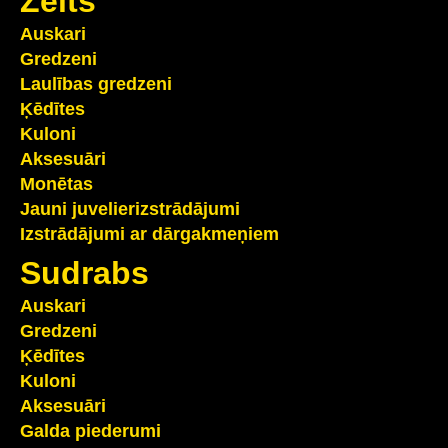
Zelts
Auskari
Gredzeni
Laulības gredzeni
Ķēdītes
Kuloni
Aksesuāri
Monētas
Jauni juvelierizstrādājumi
Izstrādājumi ar dārgakmeņiem
Sudrabs
Auskari
Gredzeni
Ķēdītes
Kuloni
Aksesuāri
Galda piederumi