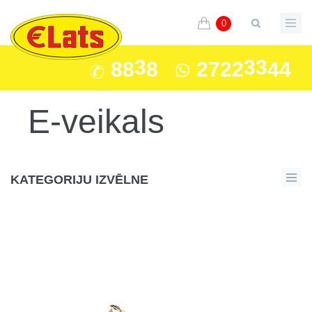
0
3
33
88
8
2722
44
E-veikals
KATEGORIJU IZVĒLNE