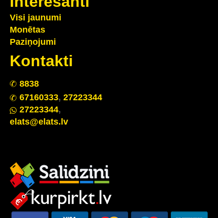
Interesanti
Visi jaunumi
Monētas
Paziņojumi
Kontakti
88
3
8
67160
333
,
27223344
2722
33
44
,
elats@elats.lv