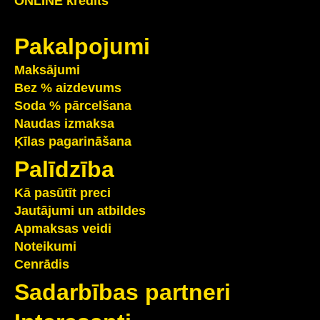
ONLINE kredīts
Pakalpojumi
Maksājumi
Bez % aizdevums
Soda % pārcelšana
Naudas izmaksa
Ķīlas pagarināšana
Palīdzība
Kā pasūtīt preci
Jautājumi un atbildes
Apmaksas veidi
Noteikumi
Cenrādis
Sadarbības partneri