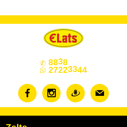
3
88
8
33
2722
44