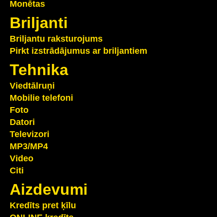
Monētas
Briljanti
Briljantu raksturojums
Pirkt izstrādājumus ar briljantiem
Tehnika
Viedtālruņi
Mobilie telefoni
Foto
Datori
Televizori
MP3/MP4
Video
Citi
Aizdevumi
Kredīts pret ķīlu