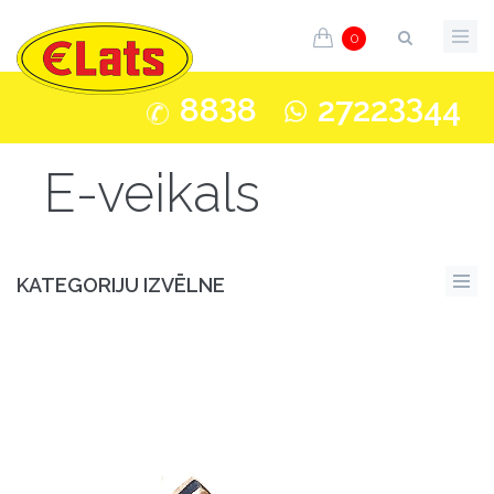
0
3
33
88
8
2722
44
E-veikals
KATEGORIJU IZVĒLNE