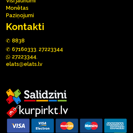
Visi jaunumi
Monētas
Paziņojumi
Kontakti
88
3
8
67160
333
,
27223344
2722
33
44
,
elats@elats.lv