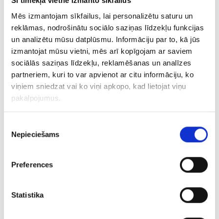
Šī tīmekļa vietne izmanto sīkfailus
€ 7.86
Mēs izmantojam sīkfailus, lai personalizētu saturu un
reklāmas, nodrošinātu sociālo saziņas līdzekļu funkcijas
un analizētu mūsu datplūsmu. Informāciju par to, kā jūs
PIEVIENOT GROZAM
izmantojat mūsu vietni, mēs arī kopīgojam ar saviem
sociālās saziņas līdzekļu, reklamēšanas un analīzes
partneriem, kuri to var apvienot ar citu informāciju, ko
viņiem sniedzat vai ko viņi apkopo, kad lietojat viņu
pakalpojumus.
Piekrišanas
Nepieciešams
izvēle
Preferences
Kulons 86/1415
Statistika
€ 6.00