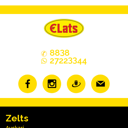
3
88
8
33
2722
44
Zelts
Auskari