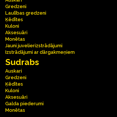
Gredzeni
Laulības gredzeni
Ķēdītes
Kuloni
Aksesuāri
Monētas
Jauni juvelierizstrādājumi
Izstrādājumi ar dārgakmeņiem
Sudrabs
Auskari
Gredzeni
Ķēdītes
Kuloni
Aksesuāri
Galda piederumi
Monētas