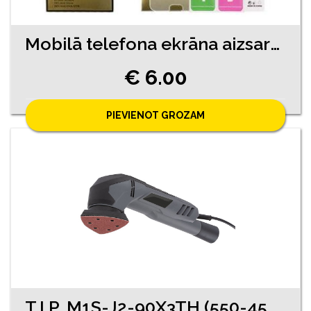
Mobilā telefona ekrāna aizsargstikls
€ 6.00
PIEVIENOT GROZAM
T.I.P. M1S-J2-90X3TH (550-4553)