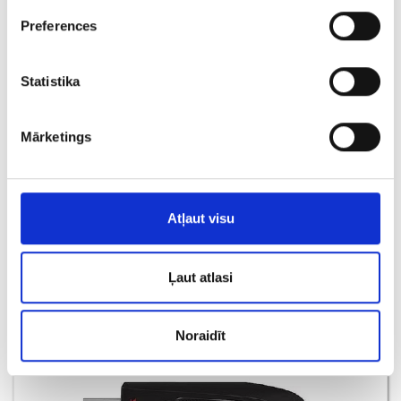
Preferences
Statistika
Mārketings
Vacuum Cleaner XC-109 (1140-4563)
€ 8.00
Atļaut visu
PIEVIENOT GROZAM
Ļaut atlasi
Noraidīt