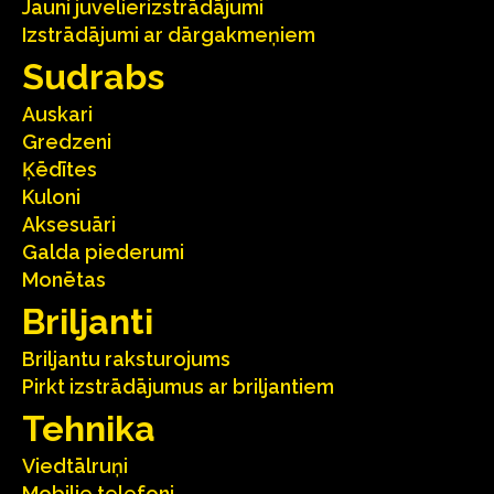
Jauni juvelierizstrādājumi
Izstrādājumi ar dārgakmeņiem
Sudrabs
Auskari
Gredzeni
Ķēdītes
Kuloni
Aksesuāri
Galda piederumi
Monētas
Briljanti
Briljantu raksturojums
Pirkt izstrādājumus ar briljantiem
Tehnika
Viedtālruņi
Mobilie telefoni