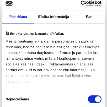
Piekrišana
Sīkāka informācija
Par
Šī tīmekļa vietne izmanto sīkfailus
Mēs izmantojam sīkfailus, lai personalizētu saturu un
reklāmas, nodrošinātu sociālo saziņas līdzekļu funkcijas
un analizētu mūsu datplūsmu. Informāciju par to, kā jūs
izmantojat mūsu vietni, mēs arī kopīgojam ar saviem
Liftime Tools Z1J-HF-13 (620-4561)
sociālās saziņas līdzekļu, reklamēšanas un analīzes
partneriem, kuri to var apvienot ar citu informāciju, ko
€ 10.00
viņiem sniedzat vai ko viņi apkopo, kad lietojat viņu
pakalpojumus.
PIEVIENOT GROZAM
Piekrišanas
Nepieciešams
izvēle