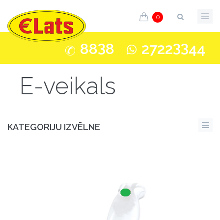
0
3
33
88
8
2722
44
E-veikals
KATEGORIJU IZVĒLNE