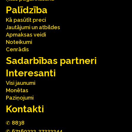
Palīdzība
Kā pasūtīt preci
Jautājumi un atbildes
Apmaksas veidi
Noteikumi
Cenrādis
Sadarbības partneri
Interesanti
Visi jaunumi
Monētas
Paziņojumi
Kontakti
88
3
8
67160
333
,
27223344