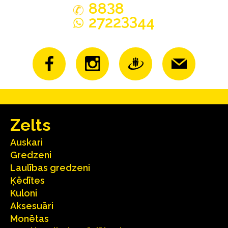
3
88
8
33
2722
44
Zelts
Auskari
Gredzeni
Laulības gredzeni
Ķēdītes
Kuloni
Aksesuāri
Monētas