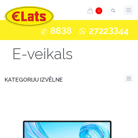
0
3
33
88
8
2722
44
E-veikals
KATEGORIJU IZVĒLNE