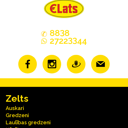
3
88
8
33
2722
44
Zelts
Auskari
Gredzeni
Laulības gredzeni