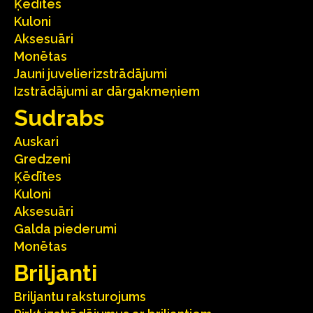
Ķēdītes
Kuloni
Aksesuāri
Monētas
Jauni juvelierizstrādājumi
Izstrādājumi ar dārgakmeņiem
Sudrabs
Auskari
Gredzeni
Ķēdītes
Kuloni
Aksesuāri
Galda piederumi
Monētas
Briljanti
Briljantu raksturojums