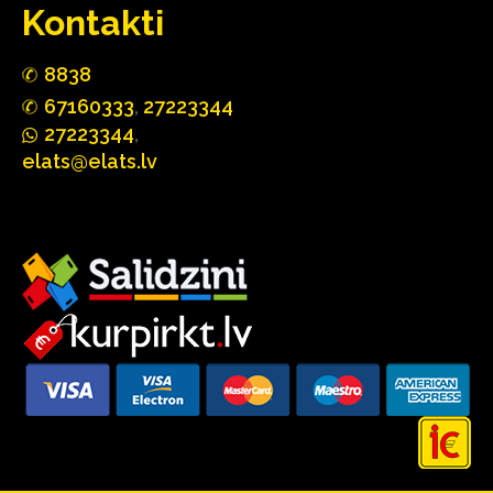
Kontakti
88
3
8
67160
333
,
27223344
2722
33
44
,
elats@elats.lv