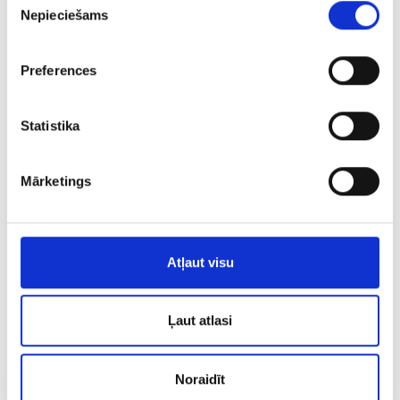
Nepieciešams
PIEVIENOT GROZAM
izvēle
Preferences
Statistika
Mārketings
Xiaomi MI NOTE 10 LITE
Atļaut visu
€ 90.00
Ļaut atlasi
PIEVIENOT GROZAM
Noraidīt