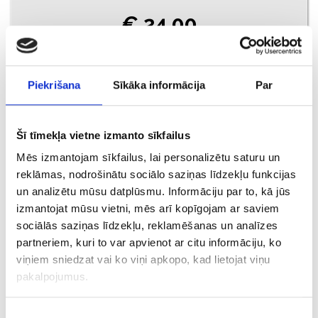
€ 24.00
PIEVIENOT GROZAM
Piekrišana
Sīkāka informācija
Par
Šī tīmekļa vietne izmanto sīkfailus
Mēs izmantojam sīkfailus, lai personalizētu saturu un
reklāmas, nodrošinātu sociālo saziņas līdzekļu funkcijas
un analizētu mūsu datplūsmu. Informāciju par to, kā jūs
izmantojat mūsu vietni, mēs arī kopīgojam ar saviem
sociālās saziņas līdzekļu, reklamēšanas un analīzes
partneriem, kuri to var apvienot ar citu informāciju, ko
Huawei P10 (VRT-L29)
viņiem sniedzat vai ko viņi apkopo, kad lietojat viņu
pakalpojumus.
€ 50.00
Piekrišanas