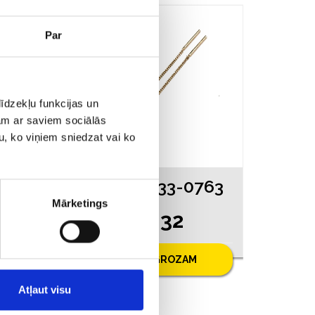
AKCIJA
Par
īdzekļu funkcijas un
jam ar saviem sociālās
u, ko viņiem sniedzat vai ko
463
Auskari 4533-0763
Mārketings
€ 82.32
.00
PIEVIENOT GROZAM
Atļaut visu