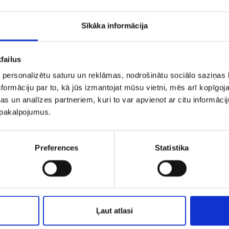
Sīkāka informācija
failus
 personalizētu saturu un reklāmas, nodrošinātu sociālo saziņas l
formāciju par to, kā jūs izmantojat mūsu vietni, mēs arī kopīgo
s un analīzes partneriem, kuri to var apvienot ar citu informācij
u pakalpojumus.
uskari 1632-3463
Auskars 2443-3
Preferences
Statistika
€ 50.00
€ 47.00
€ 60
PIEVIENOT GROZAM
PIEVIENOT GROZAM
Ļaut atlasi