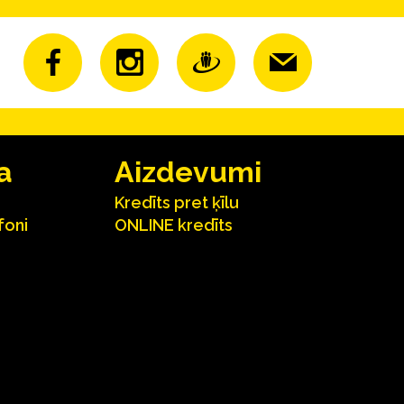
a
Aizdevumi
Kredīts pret ķīlu
foni
ONLINE kredīts