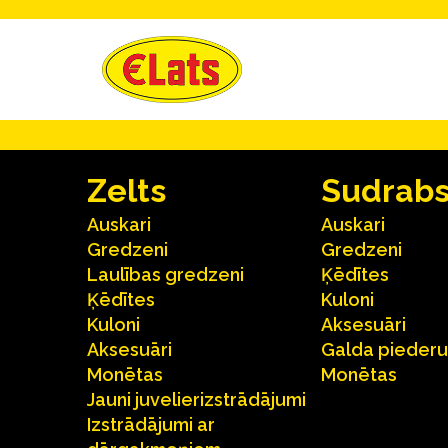
Zelts
Sudrab
Auskari
Auskari
Gredzeni
Gredzeni
Laulības gredzeni
Ķēdītes
Ķēdītes
Kuloni
Kuloni
Aksesuāri
Aksesuāri
Galda pieder
Monētas
Monētas
Jauni juvelierizstrādājumi
Izstrādājumi ar