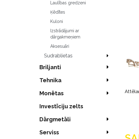
Laulības gredzeni
Ķēdītes
Kuloni
Izstrādājumi ar
dārgakmeņiem
Aksesuāri
Sudrablietas
Briljanti
Tehnika
Attēla
Monētas
Investīciju zelts
Dārgmetāli
Serviss
SA