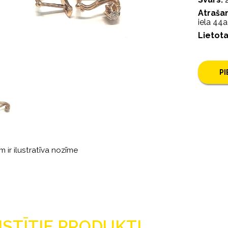
Atrašan
iela 44a,
Lietot
P
m ir ilustratīva nozīme
ISTĪTIE PRODUKTI