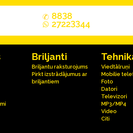
3
88
8
33
2722
44
s
Briljanti
Tehnik
Briljantu raksturojums
Viedtālruņi
Pirkt izstrādājumus ar
Mobilie tele
briljantiem
Foto
Datori
Televizori
umi
MP3/MP4
Video
Citi