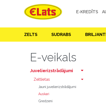
E-KREDĪTS
A
ZELTS
SUDRABS
BRILJANT
E-veikals
Juvelierizstrādājumi
Zeltlietas
Jauni juvelierizstrādājumi
Auskari
Gredzeni