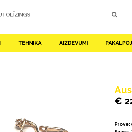
UTOLĪZINGS
I
TEHNIKA
AIZDEVUMI
PAKALPO
Aus
€ 2
Prove:
Svars:
2