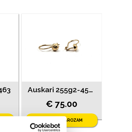
463
Auskari 255g2-4561
€ 75.00
PIEVIENOT GROZAM