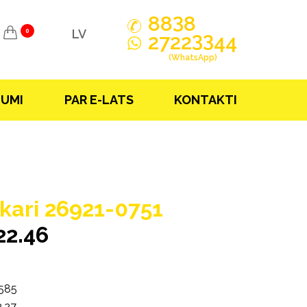
3
88
8
LV
0
33
2722
44
(WhatsApp)
JUMI
PAR E-LATS
KONTAKTI
kari 26921-0751
22.46
585
.27