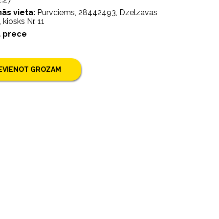
ās vieta:
Purvciems, 28442493, Dzelzavas
 kiosks Nr. 11
a prece
IEVIENOT GROZAM