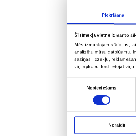
Piekrišana
Šī tīmekļa vietne izmanto sīk
Mēs izmantojam sīkfailus, lai
analizētu mūsu datplūsmu. In
saziņas līdzekļu, reklamēšana
viņi apkopo, kad lietojat viņ
A
Piekrišanas
Nepieciešams
izvēle
Noraidīt