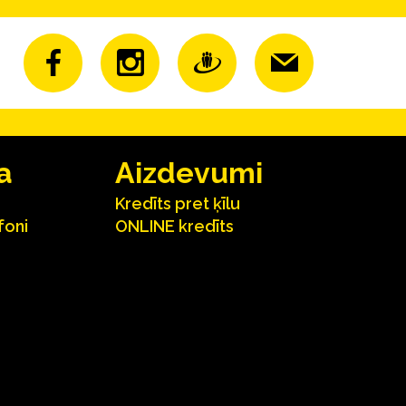
a
Aizdevumi
Kredīts pret ķīlu
foni
ONLINE kredīts