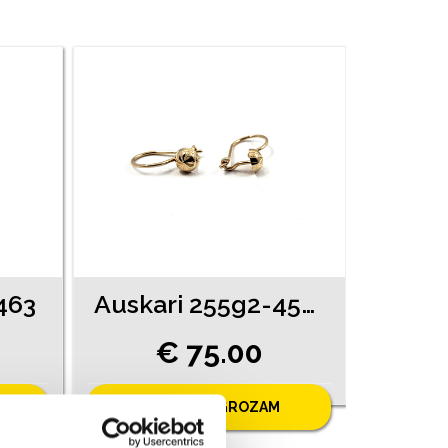
463
Auskari 255g2-4561
€ 75.00
PIEVIENOT GROZAM