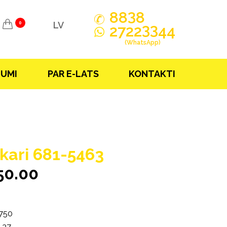
3
88
8
LV
0
33
2722
44
(WhatsApp)
JUMI
PAR E-LATS
KONTAKTI
kari 681-5463
50.00
750
.37