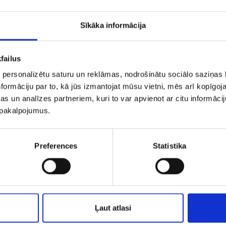
Sīkāka informācija
failus
 personalizētu saturu un reklāmas, nodrošinātu sociālo saziņas l
formāciju par to, kā jūs izmantojat mūsu vietni, mēs arī kopīgo
s un analīzes partneriem, kuri to var apvienot ar citu informācij
u pakalpojumus.
uskari 1632-3463
Auskars 2443-3
Preferences
Statistika
€ 50.00
€ 47.00
€ 60
PIEVIENOT GROZAM
PIEVIENOT GROZAM
Ļaut atlasi