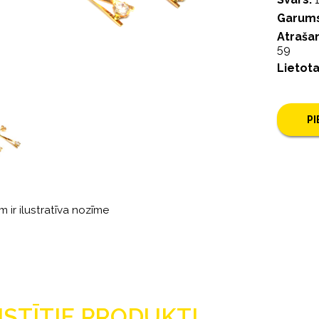
Garums
Atrašan
59
Lietot
P
m ir ilustratīva nozīme
ISTĪTIE PRODUKTI