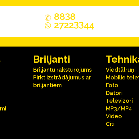
3
88
8
33
2722
44
s
Briljanti
Tehnik
Briljantu raksturojums
Viedtālruņi
Pirkt izstrādājumus ar
Mobilie tele
briljantiem
Foto
Datori
Televizori
umi
MP3/MP4
Video
Citi