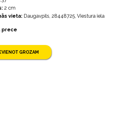
:
2 cm
ās vieta:
Daugavpils, 28448725, Viestura iela
a prece
IEVIENOT GROZAM