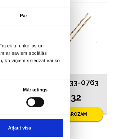
AKCIJA
Par
īdzekļu funkcijas un
jam ar saviem sociālās
u, ko viņiem sniedzat vai ko
463
Auskari 4533-0763
Mārketings
€ 82.32
.00
PIEVIENOT GROZAM
Atļaut visu