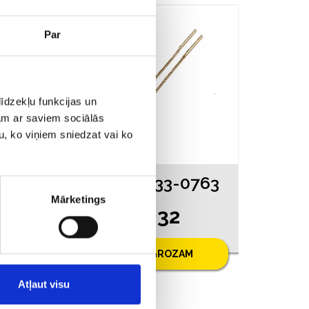
AKCIJA
Par
īdzekļu funkcijas un
jam ar saviem sociālās
u, ko viņiem sniedzat vai ko
463
Auskari 4533-0763
Mārketings
€ 82.32
.00
PIEVIENOT GROZAM
Atļaut visu