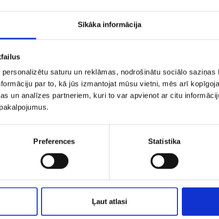
Sīkāka informācija
failus
 personalizētu saturu un reklāmas, nodrošinātu sociālo saziņas l
formāciju par to, kā jūs izmantojat mūsu vietni, mēs arī kopīgo
s un analīzes partneriem, kuri to var apvienot ar citu informācij
u pakalpojumus.
uskari 1632-3463
Auskars 2443-3
Preferences
Statistika
€ 50.00
€ 47.00
€ 60
PIEVIENOT GROZAM
PIEVIENOT GROZAM
Ļaut atlasi