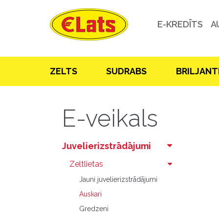
E-KREDĪTS
A
ZELTS
SUDRABS
BRILJANT
E-veikals
Juvelierizstrādājumi
Zeltlietas
Jauni juvelierizstrādājumi
Auskari
Gredzeni