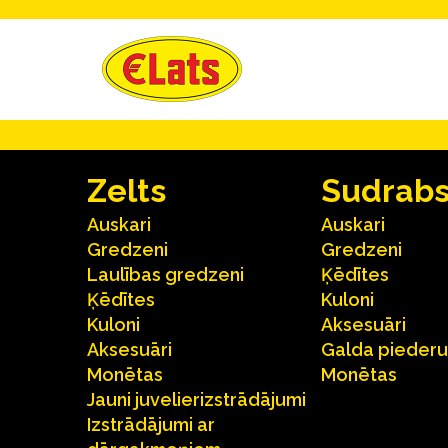
Zelts
Sudrab
Auskari
Auskari
Gredzeni
Gredzeni
Laulības gredzeni
Ķēdītes
Ķēdītes
Kuloni
Kuloni
Aksesuāri
Aksesuāri
Galda pieder
Monētas
Monētas
Jauni juvelierizstrādājumi
Izstrādājumi ar