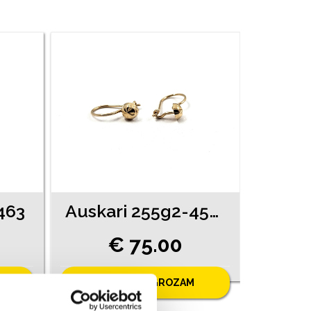
463
Auskari 255g2-4561
€ 75.00
PIEVIENOT GROZAM