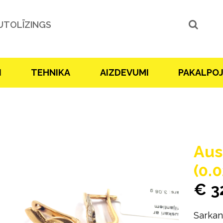
UTOLĪZINGS
I
TEHNIKA
AIZDEVUMI
PAKALPO
Aus
(0.
€ 3
Sarkana