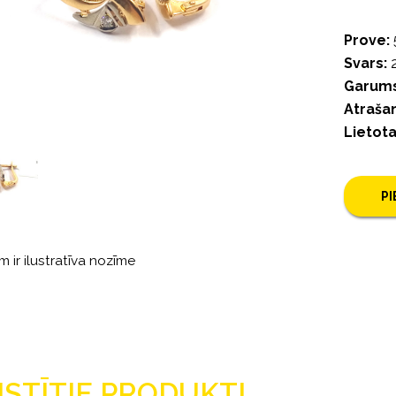
Prove:
Svars:
2
Garums
Atrašan
Lietot
P
m ir ilustratīva nozīme
ISTĪTIE PRODUKTI