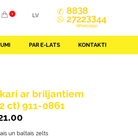
3
88
8
LV
0
33
2722
44
(WhatsApp)
JUMI
PAR E-LATS
KONTAKTI
kari ar briljantiem
02 ct) 911-0861
21.00
is un baltais zelts