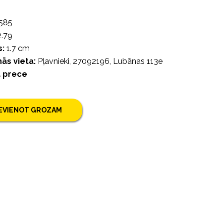
585
.79
:
1.7 cm
ās vieta:
Pļavnieki, 27092196, Lubānas 113e
a prece
IEVIENOT GROZAM