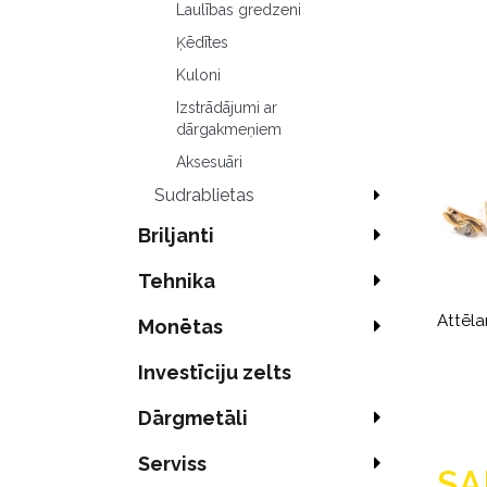
Laulības gredzeni
Ķēdītes
Kuloni
Izstrādājumi ar
dārgakmeņiem
Aksesuāri
Sudrablietas
Briljanti
Tehnika
Attēla
Monētas
Investīciju zelts
Dārgmetāli
Serviss
SA