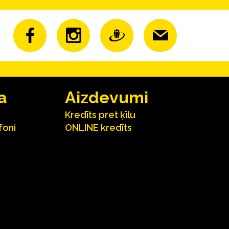
a
Aizdevumi
Kredīts pret ķīlu
foni
ONLINE kredīts