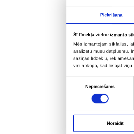
Piekrišana
Šī tīmekļa vietne izmanto sīk
Mēs izmantojam sīkfailus, lai
analizētu mūsu datplūsmu. In
saziņas līdzekļu, reklamēšana
viņi apkopo, kad lietojat viņ
A
Piekrišanas
Nepieciešams
izvēle
Noraidīt