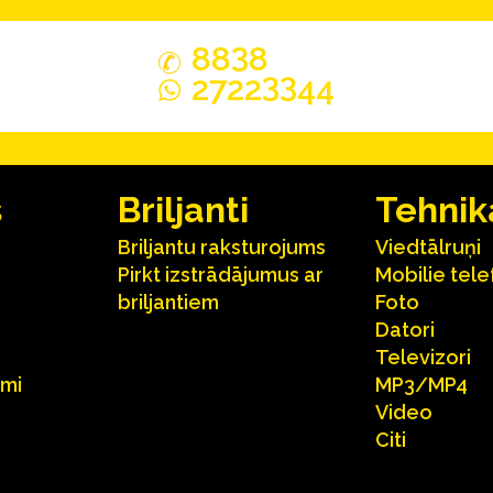
3
88
8
33
2722
44
s
Briljanti
Tehnik
Briljantu raksturojums
Viedtālruņi
Pirkt izstrādājumus ar
Mobilie tele
briljantiem
Foto
Datori
Televizori
umi
MP3/MP4
Video
Citi