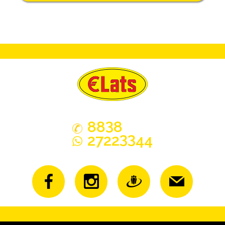
3
88
8
33
2722
44