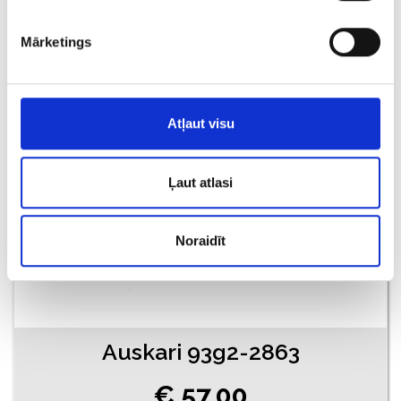
€ 47.00
€ 60.00
Mārketings
PIEVIENOT GROZAM
Atļaut visu
Ļaut atlasi
Noraidīt
Auskari 93g2-2863
€ 57.00