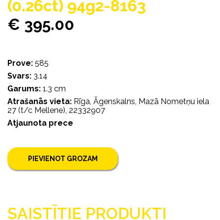
(0.26ct) 94g2-8163
€ 395.00
Prove:
585
Svars:
3.14
Garums:
1.3 cm
Atrašanās vieta:
Rīga, Āgenskalns, Mazā Nometņu iela
27 (t/c Mellene), 22332907
Atjaunota prece
PIEVIENOT GROZAM
SAISTĪTIE PRODUKTI