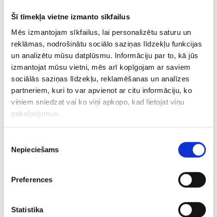
Šī tīmekļa vietne izmanto sīkfailus
Auskari 2140-0763
Mēs izmantojam sīkfailus, lai personalizētu saturu un
reklāmas, nodrošinātu sociālo saziņas līdzekļu funkcijas
€ 88.20
un analizētu mūsu datplūsmu. Informāciju par to, kā jūs
izmantojat mūsu vietni, mēs arī kopīgojam ar saviem
PIEVIENOT GROZAM
sociālās saziņas līdzekļu, reklamēšanas un analīzes
partneriem, kuri to var apvienot ar citu informāciju, ko
AKCIJA
viņiem sniedzat vai ko viņi apkopo, kad lietojat viņu
pakalpojumus.
Piekrišanas
Nepieciešams
izvēle
Preferences
Auskars 2443-3463
Statistika