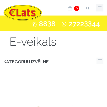
0
3
33
88
8
2722
44
E-veikals
KATEGORIJU IZVĒLNE