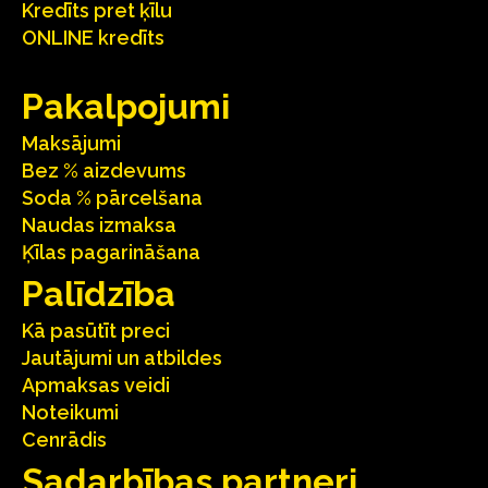
Kredīts pret ķīlu
ONLINE kredīts
Pakalpojumi
Maksājumi
Bez % aizdevums
Soda % pārcelšana
Naudas izmaksa
Ķīlas pagarināšana
Palīdzība
Kā pasūtīt preci
Jautājumi un atbildes
Apmaksas veidi
Noteikumi
Cenrādis
Sadarbības partneri