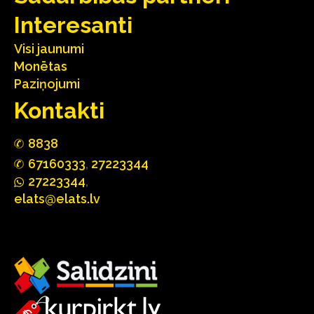
Interesanti
Visi jaunumi
Monētas
Paziņojumi
Kontakti
88
3
8
67160
333
,
27223344
2722
33
44
,
elats@elats.lv