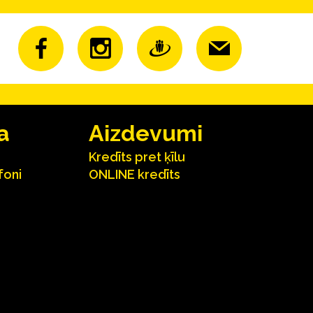
a
Aizdevumi
Kredīts pret ķīlu
foni
ONLINE kredīts