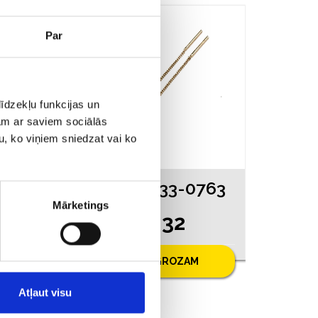
AKCIJA
Par
īdzekļu funkcijas un
jam ar saviem sociālās
u, ko viņiem sniedzat vai ko
463
Auskari 4533-0763
Mārketings
€ 82.32
.00
PIEVIENOT GROZAM
Atļaut visu