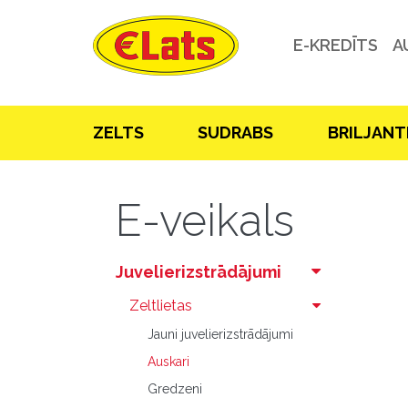
E-KREDĪTS
A
ZELTS
SUDRABS
BRILJANT
E-veikals
Juvelierizstrādājumi
Zeltlietas
Jauni juvelierizstrādājumi
Auskari
Gredzeni