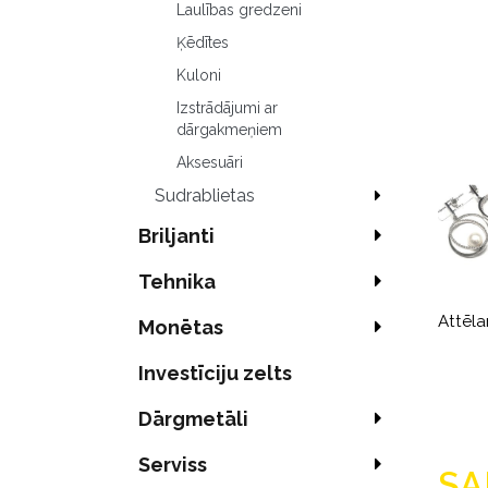
Laulības gredzeni
Ķēdītes
Kuloni
Izstrādājumi ar
dārgakmeņiem
Aksesuāri
Sudrablietas
Briljanti
Tehnika
Attēla
Monētas
Investīciju zelts
Dārgmetāli
Serviss
SA