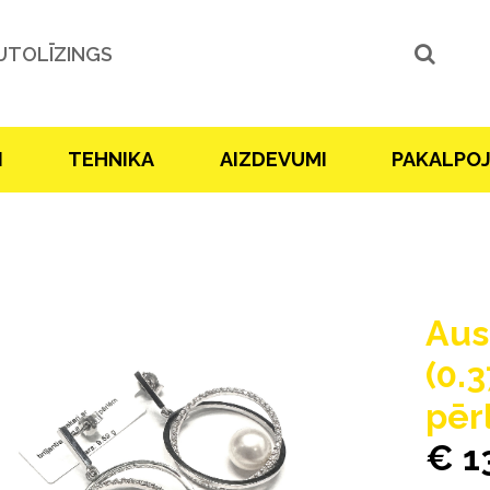
UTOLĪZINGS
I
TEHNIKA
AIZDEVUMI
PAKALPO
Aus
(0.3
pēr
€ 1