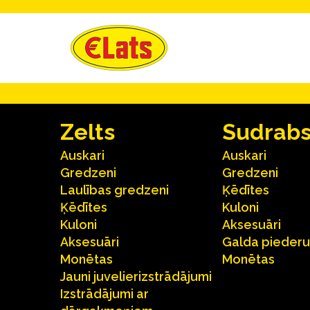
Zelts
Sudrab
Auskari
Auskari
Gredzeni
Gredzeni
Laulības gredzeni
Ķēdītes
Ķēdītes
Kuloni
Kuloni
Aksesuāri
Aksesuāri
Galda pieder
Monētas
Monētas
Jauni juvelierizstrādājumi
Izstrādājumi ar