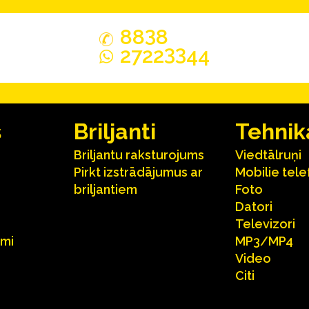
3
88
8
33
2722
44
s
Briljanti
Tehnik
Briljantu raksturojums
Viedtālruņi
Pirkt izstrādājumus ar
Mobilie tele
briljantiem
Foto
Datori
Televizori
umi
MP3/MP4
Video
Citi