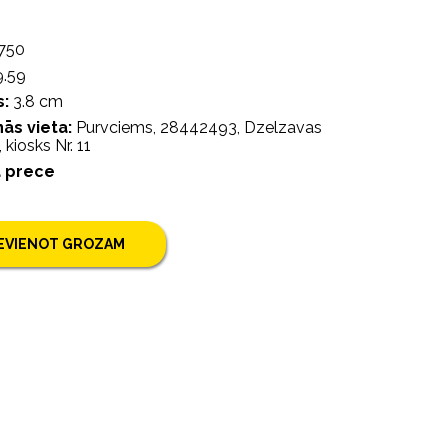
750
.59
:
3.8 cm
ās vieta:
Purvciems, 28442493, Dzelzavas
 kiosks Nr. 11
a prece
IEVIENOT GROZAM