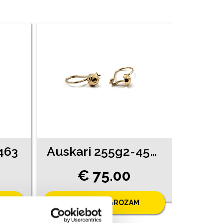
463
Auskari 255g2-4561
€ 75.00
PIEVIENOT GROZAM