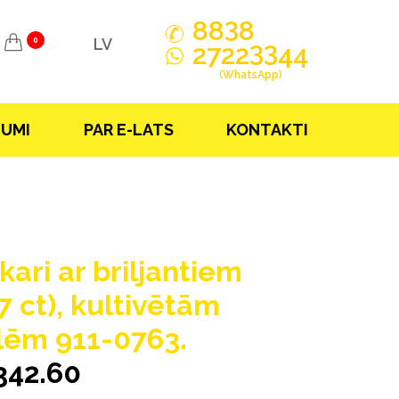
3
88
8
LV
0
33
2722
44
(WhatsApp)
JUMI
PAR E-LATS
KONTAKTI
kari ar briljantiem
7 ct), kultivētām
lēm 911-0763.
342.60