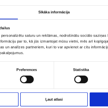
Sīkāka informācija
failus
 personalizētu saturu un reklāmas, nodrošinātu sociālo saziņas l
formāciju par to, kā jūs izmantojat mūsu vietni, mēs arī kopīgo
s un analīzes partneriem, kuri to var apvienot ar citu informācij
u pakalpojumus.
uskari 1632-3463
Auskars 2443-3
Preferences
Statistika
€ 50.00
€ 47.00
€ 60
PIEVIENOT GROZAM
PIEVIENOT GROZAM
Ļaut atlasi