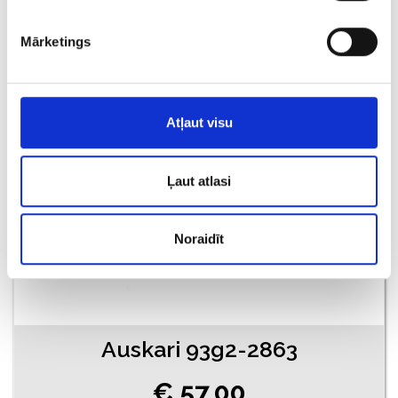
€ 82.32
Mārketings
PIEVIENOT GROZAM
Atļaut visu
Ļaut atlasi
Noraidīt
Auskari 93g2-2863
€ 57.00