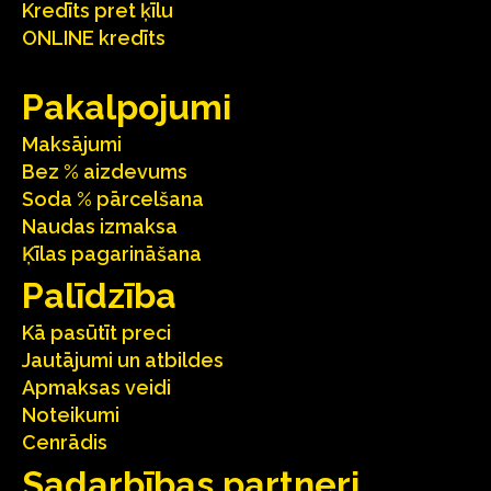
Kredīts pret ķīlu
ONLINE kredīts
Pakalpojumi
Maksājumi
Bez % aizdevums
Soda % pārcelšana
Naudas izmaksa
Ķīlas pagarināšana
Palīdzība
Kā pasūtīt preci
Jautājumi un atbildes
Apmaksas veidi
Noteikumi
Cenrādis
Sadarbības partneri