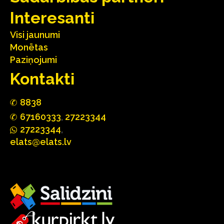
Interesanti
Visi jaunumi
Monētas
Paziņojumi
Kontakti
88
3
8
67160
333
,
27223344
2722
33
44
,
elats@elats.lv