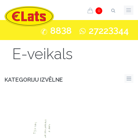
0
3
33
88
8
2722
44
E-veikals
KATEGORIJU IZVĒLNE