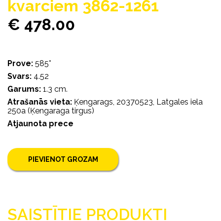
kvarciem 3862-1261
€ 478.00
Prove:
585*
Svars:
4.52
Garums:
1.3 cm.
Atrašanās vieta:
Ķengarags, 20370523, Latgales iela
250a (Ķengaraga tirgus)
Atjaunota prece
PIEVIENOT GROZAM
SAISTĪTIE PRODUKTI