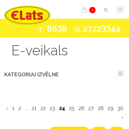
0
3
33
88
8
2722
44
E-veikals
KATEGORIJU IZVĒLNE
‹
1
2
...
21
22
23
24
25
26
27
28
29
30
›