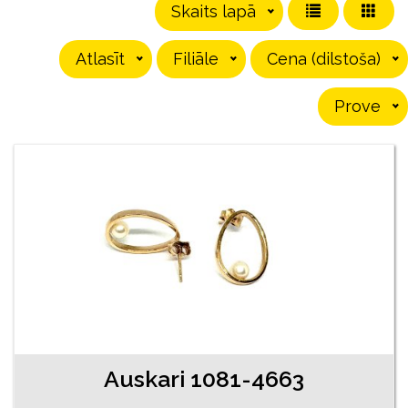
Skaits lapā
Atlasīt
Filiāle
Cena (dilstoša)
Prove
Auskari 1081-4663