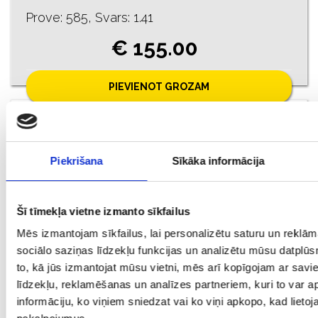
Prove: 585, Svars: 1.41
€ 155.00
PIEVIENOT GROZAM
Piekrišana
Sīkāka informācija
Šī tīmekļa vietne izmanto sīkfailus
Mēs izmantojam sīkfailus, lai personalizētu saturu un reklā
sociālo saziņas līdzekļu funkcijas un analizētu mūsu datplūs
to, kā jūs izmantojat mūsu vietni, mēs arī kopīgojam ar sav
Auskari 1992-8163
līdzekļu, reklamēšanas un analīzes partneriem, kuri to var ap
informāciju, ko viņiem sniedzat vai ko viņi apkopo, kad lietoja
Prove: 585, Svars: 1.45