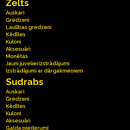
Zelts
Auskari
Gredzeni
Laulības gredzeni
Ķēdītes
Kuloni
Aksesuāri
Monētas
Jauni juvelierizstrādājumi
Izstrādājumi ar dārgakmeņiem
Sudrabs
Auskari
Gredzeni
Ķēdītes
Kuloni
Aksesuāri
Galda piederumi