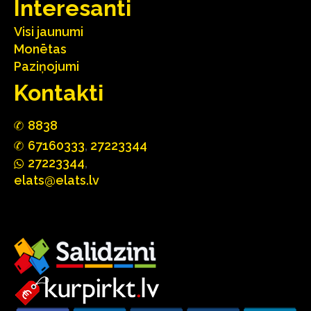
Interesanti
Visi jaunumi
Monētas
Paziņojumi
Kontakti
88
3
8
67160
333
,
27223344
2722
33
44
,
elats@elats.lv