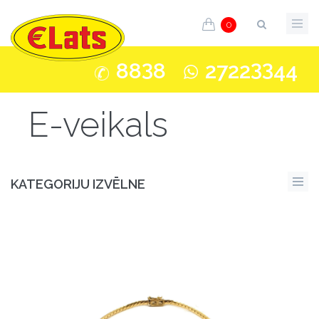
0
3
33
88
8
2722
44
E-veikals
KATEGORIJU IZVĒLNE