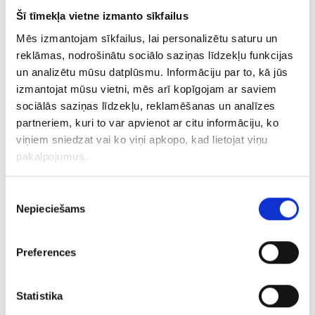
Ķēde 1412-0863
Šī tīmekļa vietne izmanto sīkfailus
Mēs izmantojam sīkfailus, lai personalizētu saturu un
€ 135.00
reklāmas, nodrošinātu sociālo saziņas līdzekļu funkcijas
un analizētu mūsu datplūsmu. Informāciju par to, kā jūs
izmantojat mūsu vietni, mēs arī kopīgojam ar saviem
PIEVIENOT GROZAM
sociālās saziņas līdzekļu, reklamēšanas un analīzes
partneriem, kuri to var apvienot ar citu informāciju, ko
viņiem sniedzat vai ko viņi apkopo, kad lietojat viņu
pakalpojumus.
Piekrišanas
Nepieciešams
izvēle
Preferences
Aproce 138g2-4563
Statistika