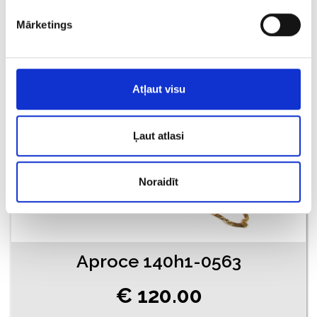
€ 115.00
Mārketings
PIEVIENOT GROZAM
Atļaut visu
Ļaut atlasi
Noraidīt
Aproce 140h1-0563
€ 120.00