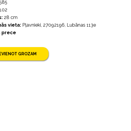
585
.02
:
28 cm
ās vieta:
Pļavnieki, 27092196, Lubānas 113e
a prece
IEVIENOT GROZAM