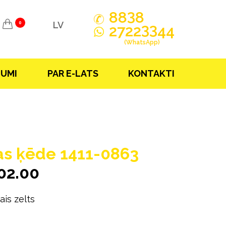
3
88
8
LV
0
33
2722
44
(WhatsApp)
JUMI
PAR E-LATS
KONTAKTI
as ķēde 1411-0863
02.00
ais zelts