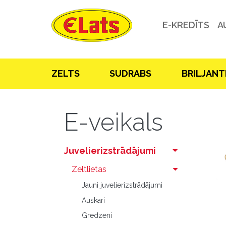
E-KREDĪTS
A
ZELTS
SUDRABS
BRILJANT
E-veikals
Juvelierizstrādājumi
Zeltlietas
Jauni juvelierizstrādājumi
Auskari
Gredzeni