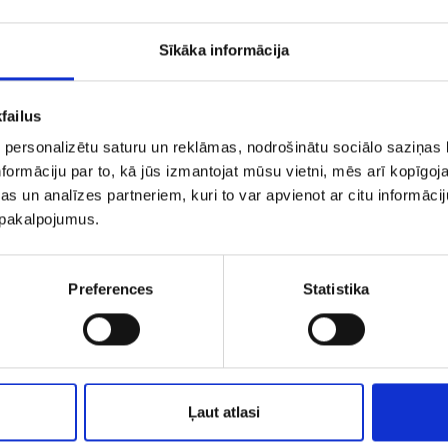
Sīkāka informācija
failus
 personalizētu saturu un reklāmas, nodrošinātu sociālo saziņas l
formāciju par to, kā jūs izmantojat mūsu vietni, mēs arī kopīgo
s un analīzes partneriem, kuri to var apvienot ar citu informācij
u pakalpojumus.
Aproce ap kāju 3490-0763
Preferences
Statistika
€ 119.56
€ 115.00
PIEVIENOT GROZAM
PIEVIENOT GROZAM
Ļaut atlasi