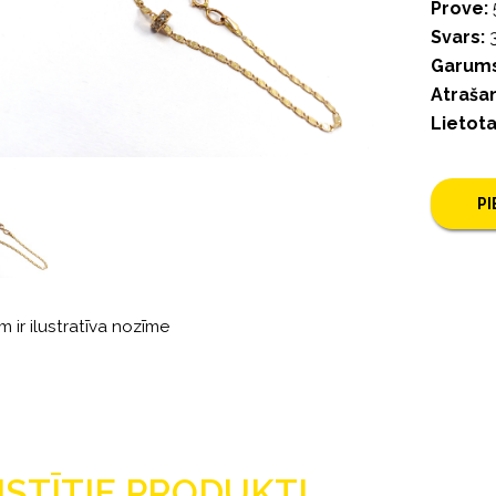
Prove:
Svars:
3
Garums
Atrašan
Lietot
P
m ir ilustratīva nozīme
ISTĪTIE PRODUKTI