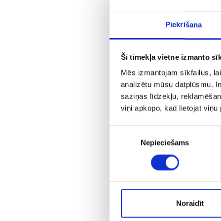
Piekrišana
Šī tīmekļa vietne izmanto sīk
Mēs izmantojam sīkfailus, lai
analizētu mūsu datplūsmu. In
saziņas līdzekļu, reklamēšana
viņi apkopo, kad lietojat viņ
Piekrišanas
Nepieciešams
izvēle
Noraidīt