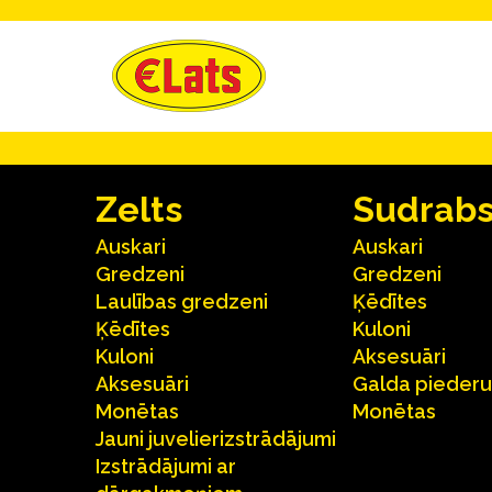
Zelts
Sudrab
Auskari
Auskari
Gredzeni
Gredzeni
Laulības gredzeni
Ķēdītes
Ķēdītes
Kuloni
Kuloni
Aksesuāri
Aksesuāri
Galda pieder
Monētas
Monētas
Jauni juvelierizstrādājumi
Izstrādājumi ar