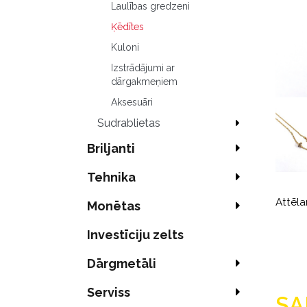
Laulības gredzeni
Ķēdītes
Kuloni
Izstrādājumi ar
dārgakmeņiem
Aksesuāri
Sudrablietas
Briljanti
Tehnika
Attēla
Monētas
Investīciju zelts
Dārgmetāli
Serviss
SA