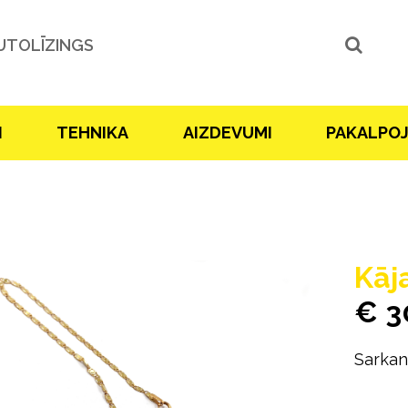
UTOLĪZINGS
I
TEHNIKA
AIZDEVUMI
PAKALPO
Kāj
€ 3
Sarkan