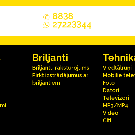
3
88
8
33
2722
44
s
Briljanti
Tehnik
Briljantu raksturojums
Viedtālruņi
Pirkt izstrādājumus ar
Mobilie tele
briljantiem
Foto
Datori
Televizori
umi
MP3/MP4
Video
Citi