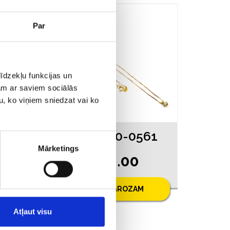
Par
īdzekļu funkcijas un
jam ar saviem sociālās
u, ko viņiem sniedzat vai ko
Aproce 138g2-4563
Ķēde 8380-0561
Mārketings
€ 130.00
PIEVIENOT GROZAM
Atļaut visu