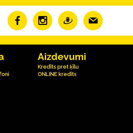
a
Aizdevumi
Kredīts pret ķīlu
foni
ONLINE kredīts