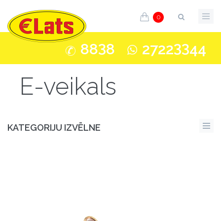
0
3
33
88
8
2722
44
E-veikals
KATEGORIJU IZVĒLNE