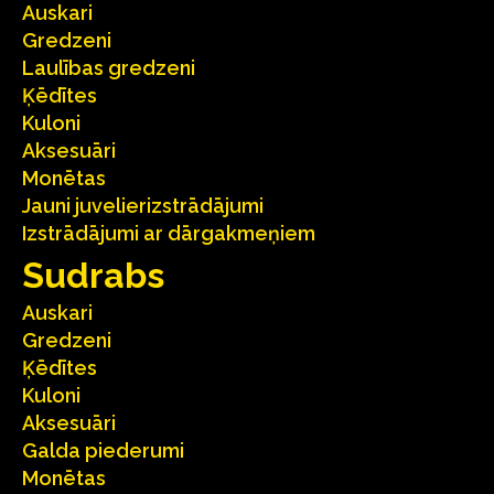
Auskari
Gredzeni
Laulības gredzeni
Ķēdītes
Kuloni
Aksesuāri
Monētas
Jauni juvelierizstrādājumi
Izstrādājumi ar dārgakmeņiem
Sudrabs
Auskari
Gredzeni
Ķēdītes
Kuloni
Aksesuāri
Galda piederumi
Monētas