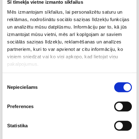
Šī tīmekļa vietne izmanto sīkfailus
€ 26.25
Mēs izmantojam sīkfailus, lai personalizētu saturu un
reklāmas, nodrošinātu sociālo saziņas līdzekļu funkcijas
un analizētu mūsu datplūsmu. Informāciju par to, kā jūs
PIEVIENOT GROZAM
izmantojat mūsu vietni, mēs arī kopīgojam ar saviem
sociālās saziņas līdzekļu, reklamēšanas un analīzes
partneriem, kuri to var apvienot ar citu informāciju, ko
viņiem sniedzat vai ko viņi apkopo, kad lietojat viņu
pakalpojumus.
Piekrišanas
Nepieciešams
izvēle
Preferences
Kulons 197g2-0561
Statistika
€ 50.00