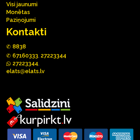
Visi jaunumi
Monētas
Paziņojumi
Kontakti
88
3
8
67160
333
,
27223344
2722
33
44
,
elats@elats.lv