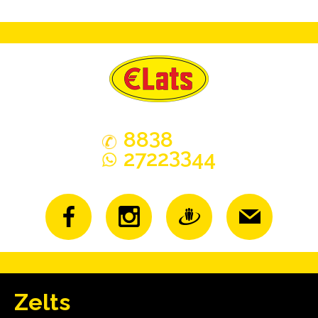
3
88
8
33
2722
44
Zelts