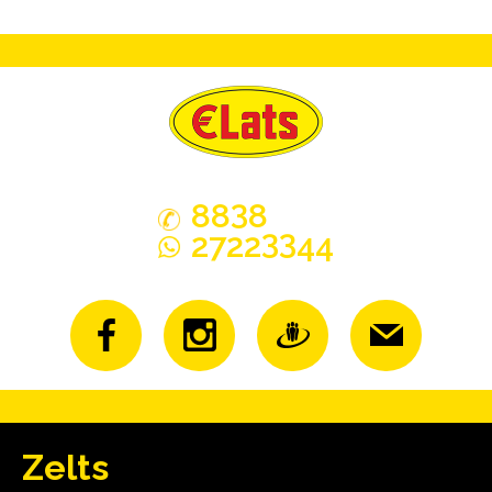
3
88
8
33
2722
44
Zelts