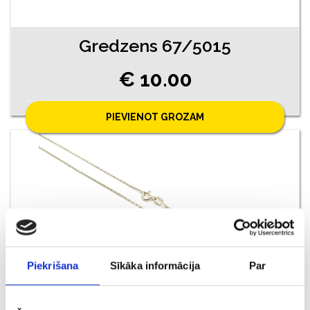
Gredzens 67/5015
€ 10.00
PIEVIENOT GROZAM
Piekrišana
Sīkāka informācija
Par
Ķēde 218/5715