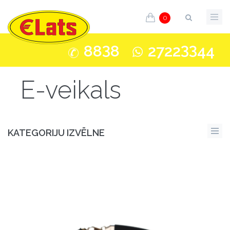
0
3
33
88
8
2722
44
E-veikals
KATEGORIJU IZVĒLNE