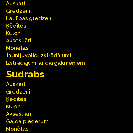
Auskari
Gredzeni
Laulības gredzeni
Ķēdītes
Kuloni
Aksesuāri
Monētas
Jauni juvelierizstrādājumi
Izstrādājumi ar dārgakmeņiem
Sudrabs
Auskari
Gredzeni
Ķēdītes
Kuloni
Aksesuāri
Galda piederumi
Monētas