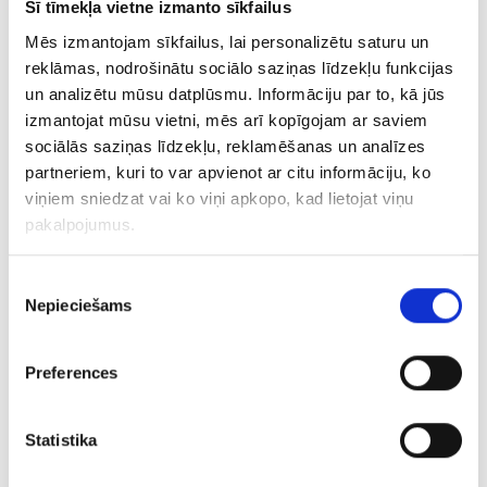
Šī tīmekļa vietne izmanto sīkfailus
€ 8.50
Mēs izmantojam sīkfailus, lai personalizētu saturu un
reklāmas, nodrošinātu sociālo saziņas līdzekļu funkcijas
un analizētu mūsu datplūsmu. Informāciju par to, kā jūs
PIEVIENOT GROZAM
izmantojat mūsu vietni, mēs arī kopīgojam ar saviem
sociālās saziņas līdzekļu, reklamēšanas un analīzes
partneriem, kuri to var apvienot ar citu informāciju, ko
viņiem sniedzat vai ko viņi apkopo, kad lietojat viņu
pakalpojumus.
Piekrišanas
Nepieciešams
izvēle
Preferences
Gredzens 201l6-3043
Statistika
€ 7.00