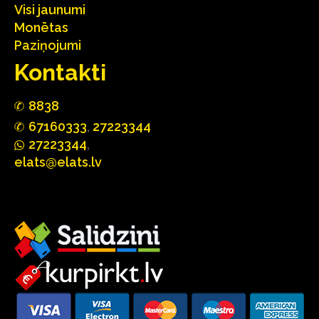
Visi jaunumi
Monētas
Paziņojumi
Kontakti
88
3
8
67160
333
,
27223344
2722
33
44
,
elats@elats.lv