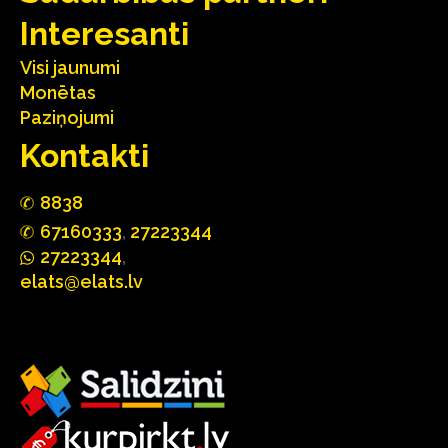
Interesanti
Visi jaunumi
Monētas
Paziņojumi
Kontakti
88
3
8
67160
333
,
27223344
2722
33
44
,
elats@elats.lv