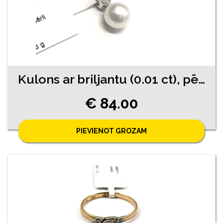
Kulons ar briljantu (0.01 ct), pērli 730-0763
€ 84.00
PIEVIENOT GROZAM