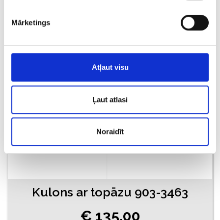
€ 190.00
Mārketings
PIEVIENOT GROZAM
Atļaut visu
Ļaut atlasi
Noraidīt
Kulons ar topāzu 903-3463
€ 135.00