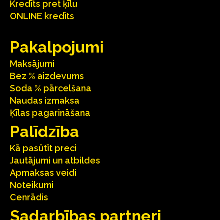
Kredīts pret ķīlu
ONLINE kredīts
Pakalpojumi
Maksājumi
Bez % aizdevums
Soda % pārcelšana
Naudas izmaksa
Ķīlas pagarināšana
Palīdzība
Kā pasūtīt preci
Jautājumi un atbildes
Apmaksas veidi
Noteikumi
Cenrādis
Sadarbības partneri