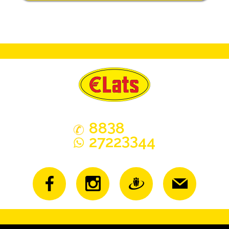
3
88
8
33
2722
44