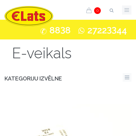
0
3
33
88
8
2722
44
E-veikals
KATEGORIJU IZVĒLNE