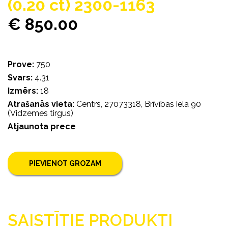
(0.20 ct) 2300-1163
€ 850.00
Prove:
750
Svars:
4.31
Izmērs:
18
Atrašanās vieta:
Centrs, 27073318, Brīvības iela 90
(Vidzemes tirgus)
Atjaunota prece
PIEVIENOT GROZAM
SAISTĪTIE PRODUKTI