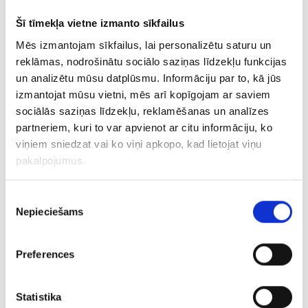
Šī tīmekļa vietne izmanto sīkfailus
Gredzens ar topāzu 8740-3051
Mēs izmantojam sīkfailus, lai personalizētu saturu un
reklāmas, nodrošinātu sociālo saziņas līdzekļu funkcijas
€ 160.00
un analizētu mūsu datplūsmu. Informāciju par to, kā jūs
izmantojat mūsu vietni, mēs arī kopīgojam ar saviem
PIEVIENOT GROZAM
sociālās saziņas līdzekļu, reklamēšanas un analīzes
partneriem, kuri to var apvienot ar citu informāciju, ko
viņiem sniedzat vai ko viņi apkopo, kad lietojat viņu
pakalpojumus.
Piekrišanas
Nepieciešams
izvēle
Preferences
Gredzens ar briljantiem (0.03ct), smaragdu (0.05ct) 710-1261
Statistika