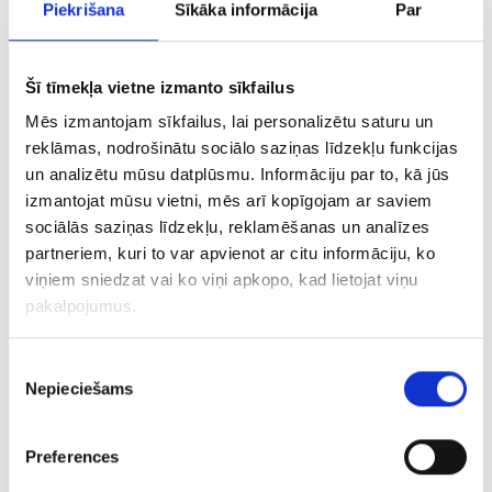
Piekrišana
Sīkāka informācija
Par
Šī tīmekļa vietne izmanto sīkfailus
Mēs izmantojam sīkfailus, lai personalizētu saturu un
reklāmas, nodrošinātu sociālo saziņas līdzekļu funkcijas
Gredzens ar topāzu 8740-3051
un analizētu mūsu datplūsmu. Informāciju par to, kā jūs
€ 160.00
izmantojat mūsu vietni, mēs arī kopīgojam ar saviem
sociālās saziņas līdzekļu, reklamēšanas un analīzes
partneriem, kuri to var apvienot ar citu informāciju, ko
PIEVIENOT GROZAM
viņiem sniedzat vai ko viņi apkopo, kad lietojat viņu
pakalpojumus.
Piekrišanas
Nepieciešams
izvēle
Preferences