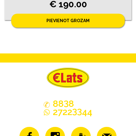
€ 190.00
PIEVIENOT GROZAM
3
88
8
33
2722
44