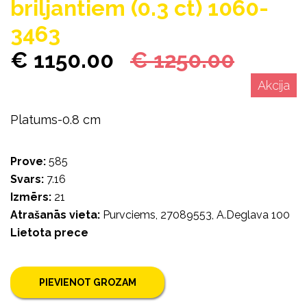
briljantiem (0.3 ct) 1060-
3463
€ 1150.00
€ 1250.00
Akcija
Platums-0.8 cm
Prove:
585
Svars:
7.16
Izmērs:
21
Atrašanās vieta:
Purvciems, 27089553, A.Deglava 100
Lietota prece
PIEVIENOT GROZAM