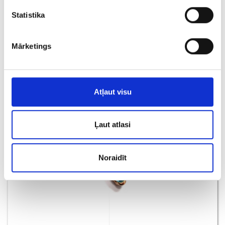
Statistika
Gredzens ar briljantiem (0.03ct), smaragdu (0.05ct) 710-1261
Mārketings
€ 190.00
PIEVIENOT GROZAM
Atļaut visu
Ļaut atlasi
Noraidīt