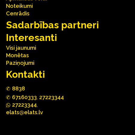
Noteikumi
Cenrādis
Sadarbības partneri
Interesanti
Visi jaunumi
Monētas
Paziņojumi
Kontakti
88
3
8
67160
333
,
27223344
2722
33
44
,
elats@elats.lv