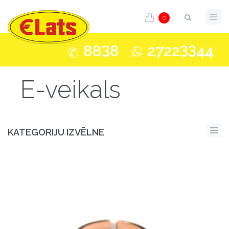
0
3
33
88
8
2722
44
E-veikals
KATEGORIJU IZVĒLNE