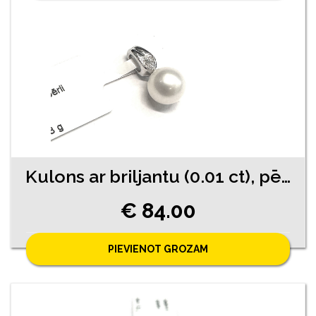
Kulons ar briljantu (0.01 ct), pērli 730-0763
€ 84.00
PIEVIENOT GROZAM