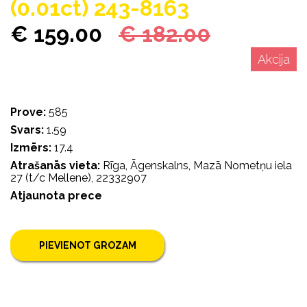
(0.01ct) 243-8163
€ 159.00
€ 182.00
Akcija
Prove:
585
Svars:
1.59
Izmērs:
17.4
Atrašanās vieta:
Rīga, Āgenskalns, Mazā Nometņu iela
27 (t/c Mellene), 22332907
Atjaunota prece
PIEVIENOT GROZAM