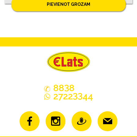
PIEVIENOT GROZAM
3
88
8
33
2722
44