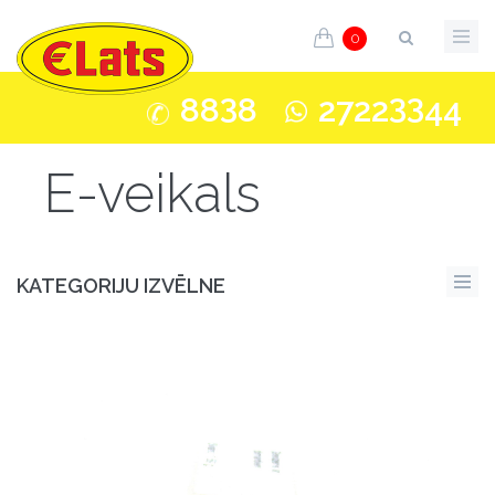
0
3
33
88
8
2722
44
E-veikals
KATEGORIJU IZVĒLNE