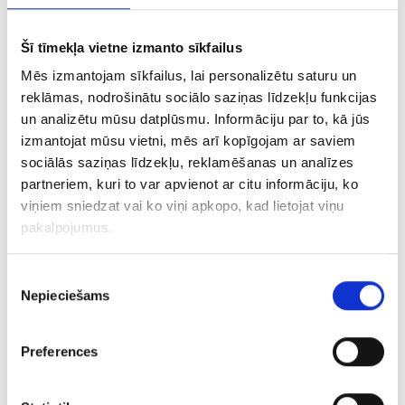
Šī tīmekļa vietne izmanto sīkfailus
Gredzens ar topāzu 8740-3051
Mēs izmantojam sīkfailus, lai personalizētu saturu un
reklāmas, nodrošinātu sociālo saziņas līdzekļu funkcijas
€ 160.00
un analizētu mūsu datplūsmu. Informāciju par to, kā jūs
izmantojat mūsu vietni, mēs arī kopīgojam ar saviem
sociālās saziņas līdzekļu, reklamēšanas un analīzes
PIEVIENOT GROZAM
partneriem, kuri to var apvienot ar citu informāciju, ko
viņiem sniedzat vai ko viņi apkopo, kad lietojat viņu
pakalpojumus.
Piekrišanas
Nepieciešams
izvēle
Preferences