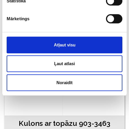
Statistika
Gredzens ar briljantiem (0.03ct), smaragdu (0.05ct) 710-1261
€ 190.00
Mārketings
PIEVIENOT GROZAM
Atļaut visu
Ļaut atlasi
Noraidīt
Kulons ar topāzu 903-3463