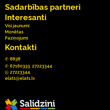
Sadarbības partneri
Interesanti
Visi jaunumi
Monētas
Paziņojumi
Kontakti
88
3
8
67160
333
,
27223344
2722
33
44
,
elats@elats.lv