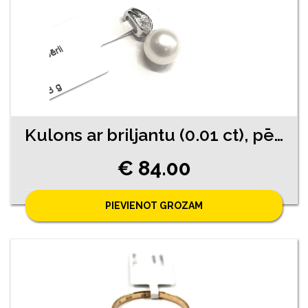
Kulons ar briljantu (0.01 ct), pērli 730-0763
€ 84.00
PIEVIENOT GROZAM