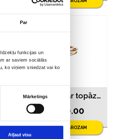
PIEVIENOT GROZAM
Par
īdzekļu funkcijas un
jam ar saviem sociālās
u, ko viņiem sniedzat vai ko
Gredzens ar briljantiem (0.03ct) 11671-4551
Gredzens ar topāzu 8740-3051
Mārketings
€ 160.00
PIEVIENOT GROZAM
Atļaut visu