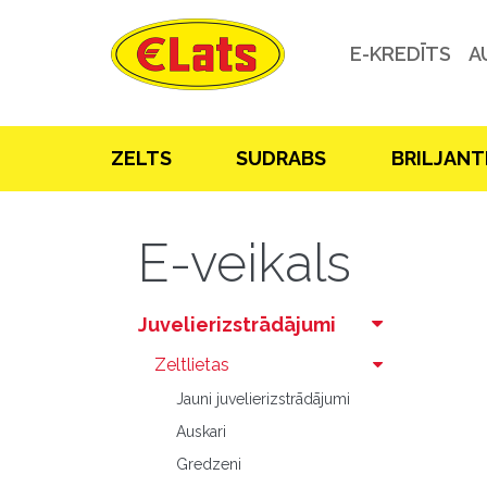
E-KREDĪTS
A
ZELTS
SUDRABS
BRILJANT
E-veikals
Juvelierizstrādājumi
Zeltlietas
Jauni juvelierizstrādājumi
Auskari
Gredzeni