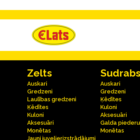
Zelts
Sudrab
Auskari
Auskari
Gredzeni
Gredzeni
Laulības gredzeni
Ķēdītes
Ķēdītes
Kuloni
Kuloni
Aksesuāri
Aksesuāri
Galda pieder
Monētas
Monētas
Jauni juvelierizstrādājumi