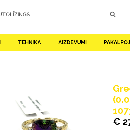
UTOLĪZINGS
I
TEHNIKA
AIZDEVUMI
PAKALPO
Gre
(0.0
107
€ 2