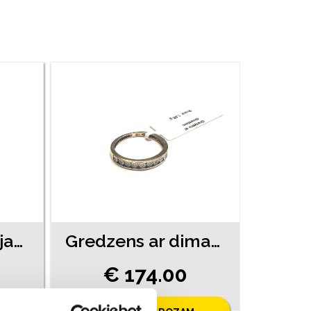
Gredzens ar briljantu (0.03ct) 9770-4541
Gredzens ar dimantiem (0.03ct) 6452-0753
€ 174.00