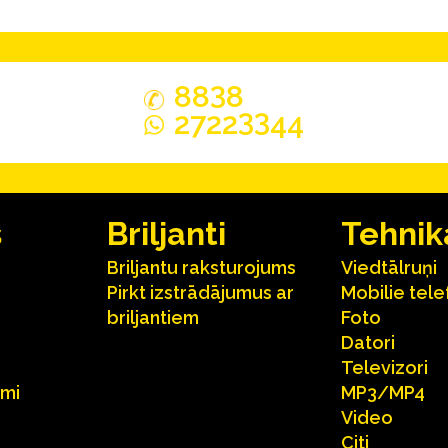
3
88
8
33
2722
44
s
Briljanti
Tehnik
Briljantu raksturojums
Viedtālruņi
Pirkt izstrādājumus ar
Mobilie tele
briljantiem
Foto
Datori
Televizori
umi
MP3/MP4
Video
Citi