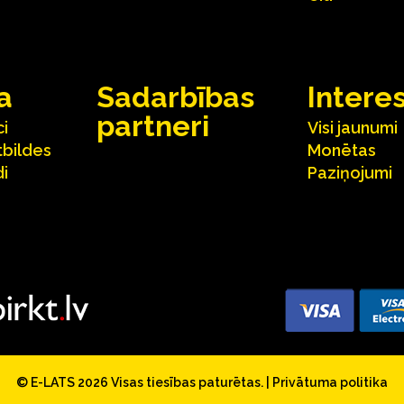
a
Sadarbības
Intere
partneri
ci
Visi jaunumi
tbildes
Monētas
i
Paziņojumi
© E-LATS 2026
Visas tiesības paturētas.
|
Privātuma politika