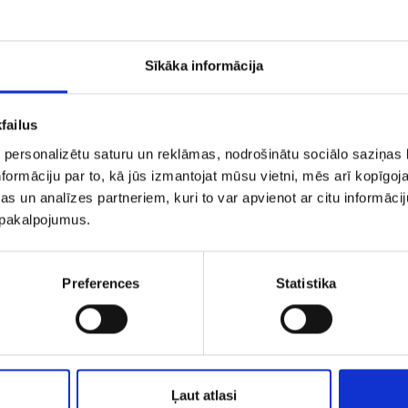
PIEVIENOT GROZAM
PIEVIENOT GROZAM
Sīkāka informācija
failus
 personalizētu saturu un reklāmas, nodrošinātu sociālo saziņas l
formāciju par to, kā jūs izmantojat mūsu vietni, mēs arī kopīgo
s un analīzes partneriem, kuri to var apvienot ar citu informācij
u pakalpojumus.
Kulons ar briljantu (0.01 ct), pērli 730-0763
Preferences
Statistika
€ 84.00
€ 140.00
PIEVIENOT GROZAM
PIEVIENOT GROZAM
Ļaut atlasi