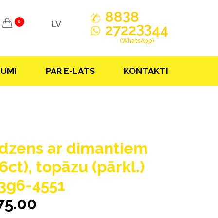
3
88
8
LV
0
33
2722
44
(WhatsApp)
JUMI
PAR E-LATS
KONTAKTI
dzens ar dimantiem
6ct), topāzu (pārkl.)
3g6-4551
75.00