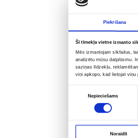
Piekrišana
Šī tīmekļa vietne izmanto sīk
Mēs izmantojam sīkfailus, lai
analizētu mūsu datplūsmu. In
saziņas līdzekļu, reklamēšana
viņi apkopo, kad lietojat viņ
Piekrišanas
Nepieciešams
izvēle
Noraidīt