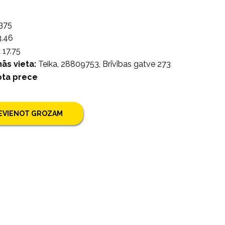
375
.46
:
17.75
ās vieta:
Teika, 28809753, Brīvības gatve 273
ota prece
IEVIENOT GROZAM