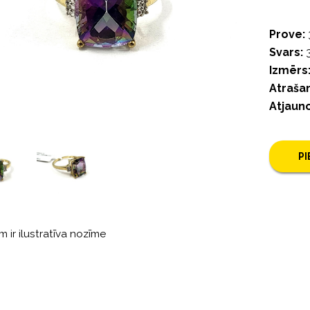
Prove:
Svars:
3
Izmērs
Atrašan
Atjaun
P
m ir ilustratīva nozīme