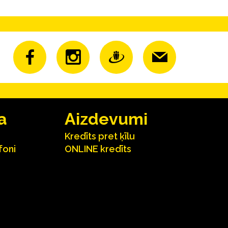
a
Aizdevumi
Kredīts pret ķīlu
foni
ONLINE kredīts