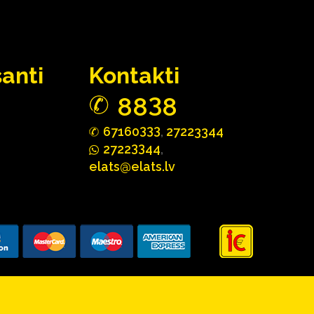
santi
Kontakti
3
88
8
333
67160
,
27223344
33
2722
44
,
elats@elats.lv