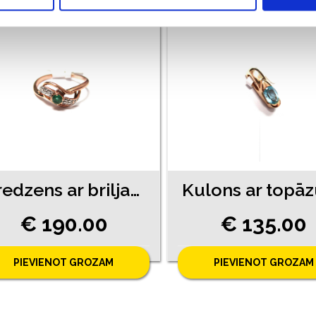
Gredzens ar briljantiem (0.03ct), smaragdu (0.05ct) 710-1261
€ 190.00
€ 135.00
PIEVIENOT GROZAM
PIEVIENOT GROZAM