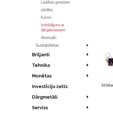
Laulības gredzeni
Ķēdītes
Kuloni
Izstrādājumi ar
dārgakmeņiem
Aksesuāri
Sudrablietas
Briljanti
Tehnika
Monētas
Attēla
Investīciju zelts
Dārgmetāli
Serviss