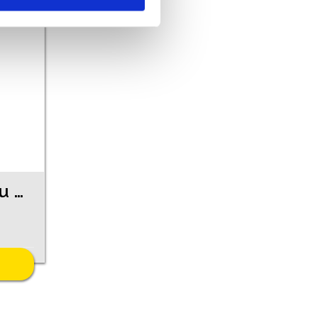
Kulons ar topāzu 903-3463