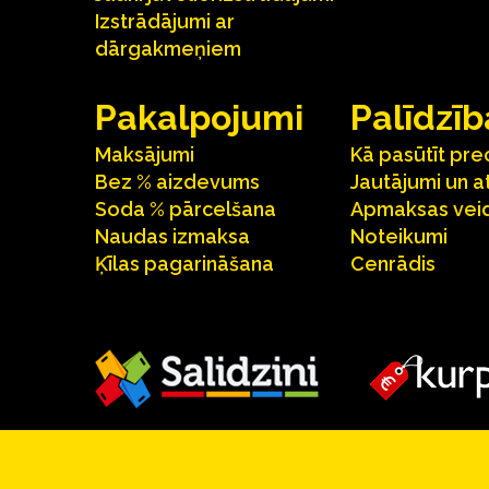
Izstrādājumi ar
dārgakmeņiem
Pakalpojumi
Palīdzīb
Maksājumi
Kā pasūtīt pre
Bez % aizdevums
Jautājumi un a
Soda % pārcelšana
Apmaksas veid
Naudas izmaksa
Noteikumi
Ķīlas pagarināšana
Cenrādis