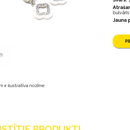
Atrašan
bulvāri
Jauna 
P
m ir ilustratīva nozīme
ISTĪTIE PRODUKTI