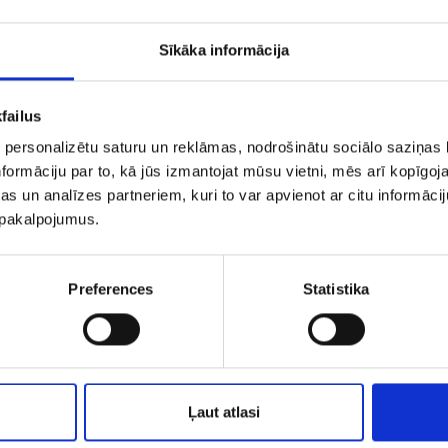
Sīkāka informācija
failus
 personalizētu saturu un reklāmas, nodrošinātu sociālo saziņas l
formāciju par to, kā jūs izmantojat mūsu vietni, mēs arī kopīgo
s un analīzes partneriem, kuri to var apvienot ar citu informācij
u pakalpojumus.
uskari 145/5045
Auskari 148/5
Preferences
Statistika
€ 6.50
€ 7.50
PIEVIENOT GROZAM
PIEVIENOT GROZAM
Ļaut atlasi