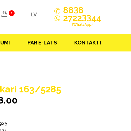
3
88
8
LV
0
33
2722
44
(WhatsApp)
JUMI
PAR E-LATS
KONTAKTI
kari 163/5285
8.00
925
.74