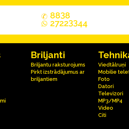
3
88
8
33
2722
44
s
Briljanti
Tehnik
Briljantu raksturojums
Viedtālruņi
Pirkt izstrādājumus ar
Mobilie tele
briljantiem
Foto
Datori
Televizori
umi
MP3/MP4
Video
Citi