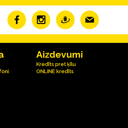
a
Aizdevumi
Kredīts pret ķīlu
foni
ONLINE kredīts