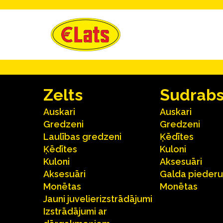
Zelts
Sudrab
Auskari
Auskari
Gredzeni
Gredzeni
Laulības gredzeni
Ķēdītes
Ķēdītes
Kuloni
Kuloni
Aksesuāri
Aksesuāri
Galda pieder
Monētas
Monētas
Jauni juvelierizstrādājumi
Izstrādājumi ar