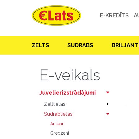
E-KREDĪTS
A
ZELTS
SUDRABS
BRILJANT
E-veikals
Juvelierizstrādājumi
Zeltlietas
Sudrablietas
Auskari
Gredzeni