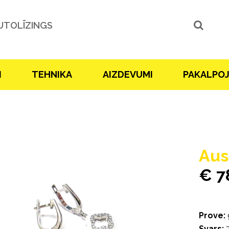
UTOLĪZINGS
I
TEHNIKA
AIZDEVUMI
PAKALPO
Aus
€ 7
Prove:
Svars:
7