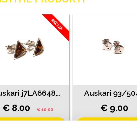
AKCIJA
Auskari j7LA6648-81
Auskari 93/50
€ 8.00
€ 9.00
€ 10.00
PIEVIENOT GROZAM
PIEVIENOT GROZAM