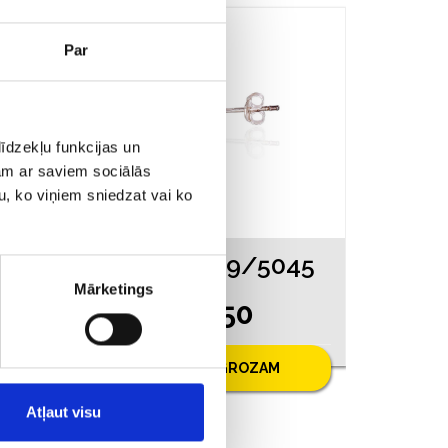
Par
īdzekļu funkcijas un
jam ar saviem sociālās
u, ko viņiem sniedzat vai ko
045
Auskari 149/5045
Mārketings
€ 5.50
PIEVIENOT GROZAM
Atļaut visu