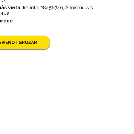
ās vieta:
Imanta, 28456746, Anniņmuižas
s 40a
prece
IEVIENOT GROZAM