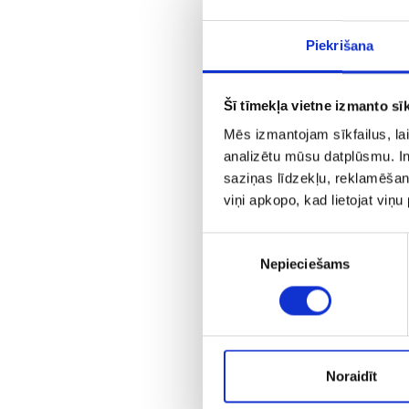
Piekrišana
Šī tīmekļa vietne izmanto sīk
Mēs izmantojam sīkfailus, lai
analizētu mūsu datplūsmu. In
saziņas līdzekļu, reklamēšana
viņi apkopo, kad lietojat viņ
A
Piekrišanas
Nepieciešams
izvēle
Noraidīt