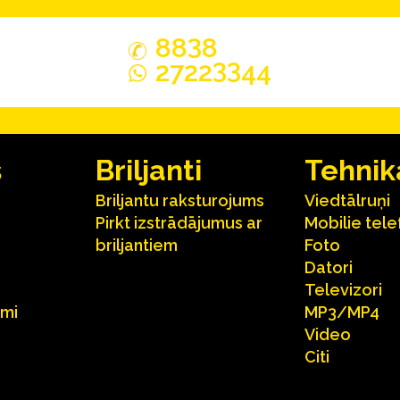
3
88
8
33
2722
44
s
Briljanti
Tehnik
Briljantu raksturojums
Viedtālruņi
Pirkt izstrādājumus ar
Mobilie tele
briljantiem
Foto
Datori
Televizori
umi
MP3/MP4
Video
Citi