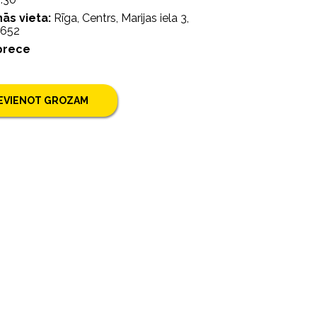
ās vieta:
Rīga, Centrs, Marijas iela 3,
3652
prece
IEVIENOT GROZAM