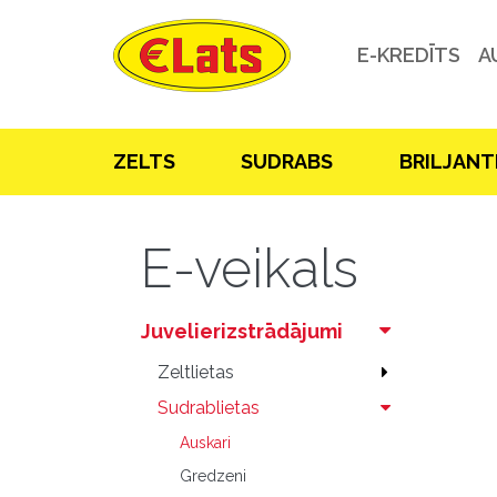
E-KREDĪTS
A
ZELTS
SUDRABS
BRILJANT
E-veikals
Juvelierizstrādājumi
Zeltlietas
Sudrablietas
Auskari
Gredzeni