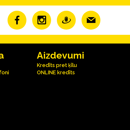
a
Aizdevumi
Kredīts pret ķīlu
foni
ONLINE kredīts