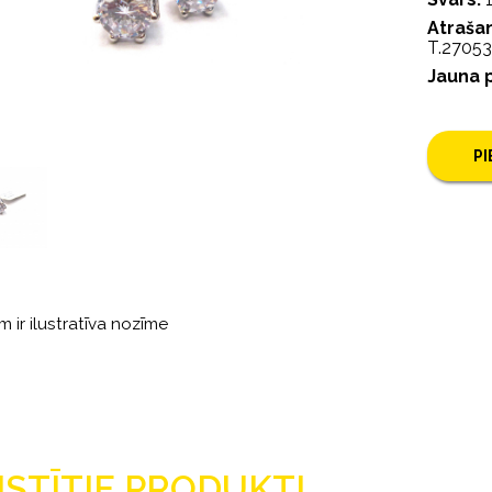
Atrašan
T.2705
Jauna 
P
m ir ilustratīva nozīme
ISTĪTIE PRODUKTI