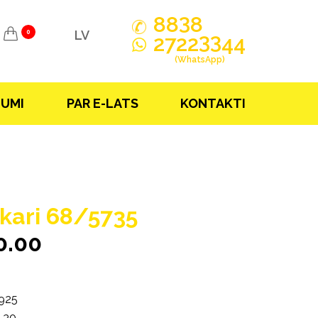
3
88
8
LV
0
33
2722
44
(WhatsApp)
JUMI
PAR E-LATS
KONTAKTI
kari 68/5735
0.00
925
.30