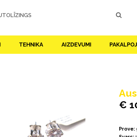
UTOLĪZINGS
I
TEHNIKA
AIZDEVUMI
PAKALPO
Aus
€ 1
Prove:
Svars:
1