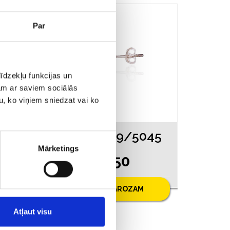
Par
īdzekļu funkcijas un
jam ar saviem sociālās
u, ko viņiem sniedzat vai ko
045
Auskari 149/5045
Mārketings
€ 5.50
PIEVIENOT GROZAM
Atļaut visu