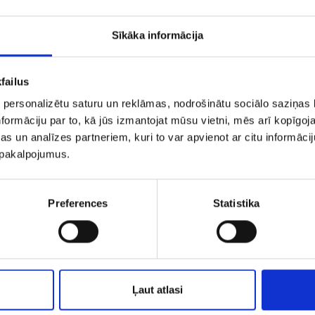
Sīkāka informācija
failus
 personalizētu saturu un reklāmas, nodrošinātu sociālo saziņas l
formāciju par to, kā jūs izmantojat mūsu vietni, mēs arī kopīgo
s un analīzes partneriem, kuri to var apvienot ar citu informācij
u pakalpojumus.
uskari 145/5045
Auskari 148/5
Preferences
Statistika
€ 6.50
€ 7.50
PIEVIENOT GROZAM
PIEVIENOT GROZAM
Ļaut atlasi