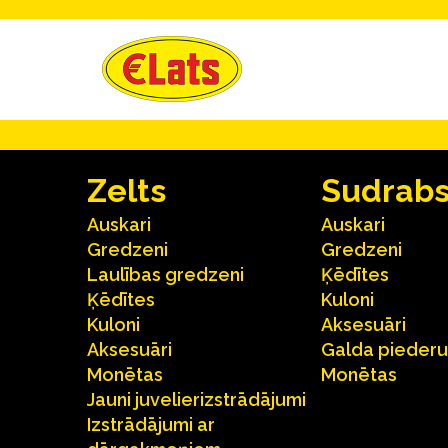
Zelts
Sudrab
Auskari
Auskari
Gredzeni
Gredzeni
Laulības gredzeni
Ķēdītes
Ķēdītes
Kuloni
Kuloni
Aksesuāri
Aksesuāri
Galda pieder
Monētas
Monētas
Jauni juvelierizstrādājumi
Izstrādājumi ar