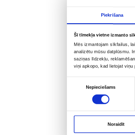
Piekrišana
Šī tīmekļa vietne izmanto sīk
Mēs izmantojam sīkfailus, lai
analizētu mūsu datplūsmu. In
saziņas līdzekļu, reklamēšana
viņi apkopo, kad lietojat viņ
A
Piekrišanas
Nepieciešams
izvēle
Noraidīt