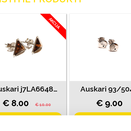
AKCIJA
Auskari j7LA6648-81
Auskari 93/50
€ 8.00
€ 9.00
€ 10.00
PIEVIENOT GROZAM
PIEVIENOT GROZAM