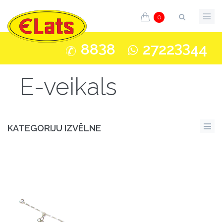
0
3
33
88
8
2722
44
E-veikals
KATEGORIJU IZVĒLNE