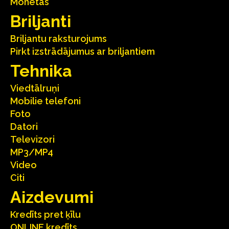
Monētas
Briljanti
Briljantu raksturojums
Pirkt izstrādājumus ar briljantiem
Tehnika
Viedtālruņi
Mobilie telefoni
Foto
Datori
Televizori
MP3/MP4
Video
Citi
Aizdevumi
Kredīts pret ķīlu
ONLINE kredīts