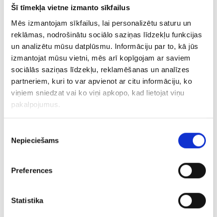
Ķēde 3373-3453
Šī tīmekļa vietne izmanto sīkfailus
Mēs izmantojam sīkfailus, lai personalizētu saturu un
€ 8.00
reklāmas, nodrošinātu sociālo saziņas līdzekļu funkcijas
un analizētu mūsu datplūsmu. Informāciju par to, kā jūs
PIEVIENOT GROZAM
izmantojat mūsu vietni, mēs arī kopīgojam ar saviem
sociālās saziņas līdzekļu, reklamēšanas un analīzes
partneriem, kuri to var apvienot ar citu informāciju, ko
viņiem sniedzat vai ko viņi apkopo, kad lietojat viņu
pakalpojumus.
Piekrišanas
Nepieciešams
izvēle
Preferences
Ķēde 95g5-3463
Statistika
€ 11.00