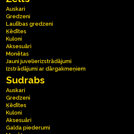
Auskari
Gredzeni
Laulības gredzeni
Ķēdītes
Kuloni
Aksesuāri
Monētas
Jauni juvelierizstrādājumi
Izstrādājumi ar dārgakmeņiem
Sudrabs
Auskari
Gredzeni
Ķēdītes
Kuloni
Aksesuāri
Galda piederumi