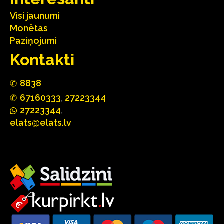
Visi jaunumi
Monētas
Paziņojumi
Kontakti
88
3
8
67160
333
,
27223344
2722
33
44
,
elats@elats.lv