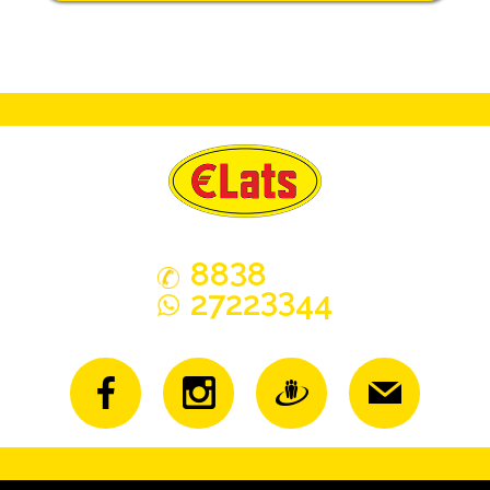
3
88
8
33
2722
44