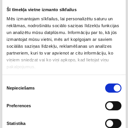
Šī tīmekļa vietne izmanto sīkfailus
Ķēde 3373-3453
Mēs izmantojam sīkfailus, lai personalizētu saturu un
reklāmas, nodrošinātu sociālo saziņas līdzekļu funkcijas
€ 8.00
un analizētu mūsu datplūsmu. Informāciju par to, kā jūs
izmantojat mūsu vietni, mēs arī kopīgojam ar saviem
PIEVIENOT GROZAM
sociālās saziņas līdzekļu, reklamēšanas un analīzes
partneriem, kuri to var apvienot ar citu informāciju, ko
viņiem sniedzat vai ko viņi apkopo, kad lietojat viņu
pakalpojumus.
Piekrišanas
Nepieciešams
izvēle
Preferences
Ķēde 95g5-3463
Statistika