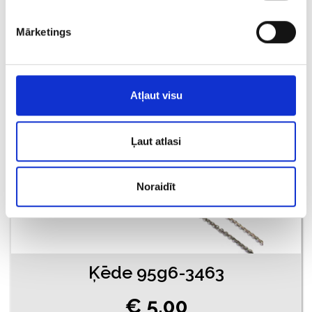
€ 11.00
Mārketings
PIEVIENOT GROZAM
Atļaut visu
Ļaut atlasi
Noraidīt
Ķēde 95g6-3463
€ 5.00