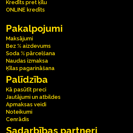
Kredīts pret ķīlu
ONLINE kredīts
Pakalpojumi
Maksājumi
Bez % aizdevums
Soda % pārcelšana
Naudas izmaksa
Ķīlas pagarināšana
Palīdzība
Kā pasūtīt preci
Jautājumi un atbildes
Apmaksas veidi
Noteikumi
Cenrādis
Sadarbības partneri