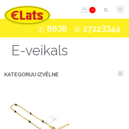
0
3
33
88
8
2722
44
E-veikals
KATEGORIJU IZVĒLNE