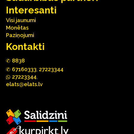
Interesanti
Visi jaunumi
Monētas
Paziņojumi
Kontakti
88
3
8
67160
333
,
27223344
2722
33
44
,
elats@elats.lv