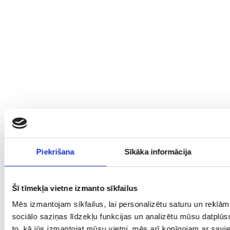
Piekrišana
Sīkāka informācija
Šī tīmekļa vietne izmanto sīkfailus
Mēs izmantojam sīkfailus, lai personalizētu saturu un reklā
sociālo saziņas līdzekļu funkcijas un analizētu mūsu datplūs
to, kā jūs izmantojat mūsu vietni, mēs arī kopīgojam ar sav