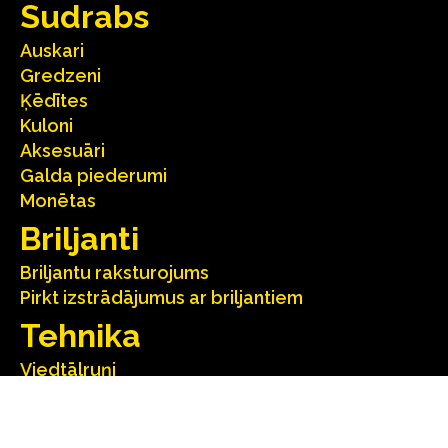
Sudrabs
Auskari
Gredzeni
Ķēdītes
Kuloni
Aksesuāri
Galda piederumi
Monētas
Briljanti
Briljantu raksturojums
Pirkt izstrādājumus ar briljantiem
Tehnika
Viedtālruņi
Mobilie telefoni
Foto
Datori