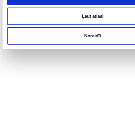
Ļaut atlasi
Noraidīt