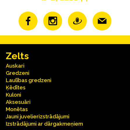
Zelts
Auskari
Gredzeni
Laulības gredzeni
Ķēdītes
Kuloni
Aksesuāri
Monētas
Jauni juvelierizstrādājumi
Izstrādājumi ar dārgakmeņiem