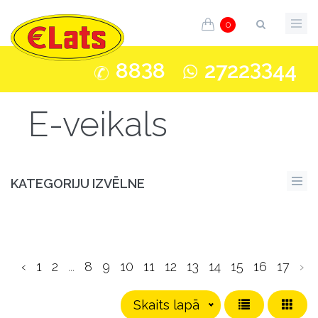
0
3
33
88
8
2722
44
E-veikals
KATEGORIJU IZVĒLNE
‹
1
2
...
8
9
10
11
12
13
14
15
16
17
›
Skaits lapā