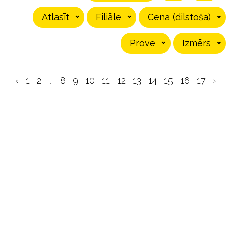
Atlasīt
Filiāle
Cena (dilstoša)
Prove
Izmērs
‹
1
2
...
8
9
10
11
12
13
14
15
16
17
›