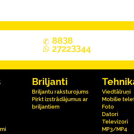
3
88
8
33
2722
44
s
Briljanti
Tehnik
Briljantu raksturojums
Viedtālruņi
Pirkt izstrādājumus ar
Mobilie tele
briljantiem
Foto
Datori
Televizori
umi
MP3/MP4