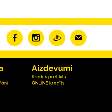
a
Aizdevumi
Kredīts pret ķīlu
foni
ONLINE kredīts