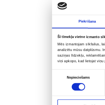
Piekrišana
Šī tīmekļa vietne izmanto sīk
Mēs izmantojam sīkfailus, lai
analizētu mūsu datplūsmu. In
saziņas līdzekļu, reklamēšana
viņi apkopo, kad lietojat viņ
Piekrišanas
Nepieciešams
izvēle
K