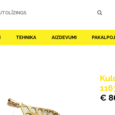
UTOLĪZINGS
I
TEHNIKA
AIZDEVUMI
PAKALPO
Kul
116
€ 8