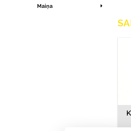
Maiņa
SA
K