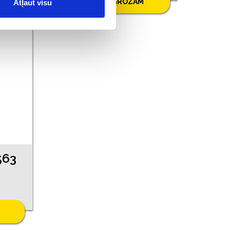
PIEVIENOT GROZAM
Atļaut visu
563