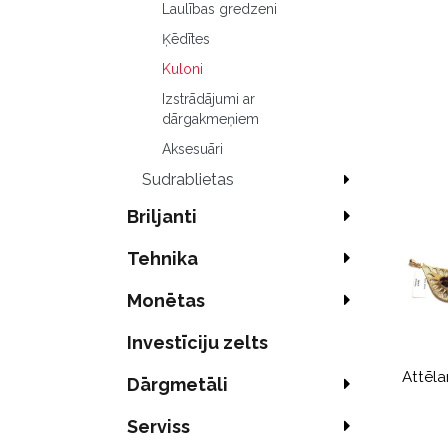
Laulības gredzeni
Ķēdītes
Kuloni
Izstrādājumi ar
dārgakmeņiem
Aksesuāri
Sudrablietas
Briljanti
Tehnika
Monētas
Investīciju zelts
Attēla
Dārgmetāli
Serviss