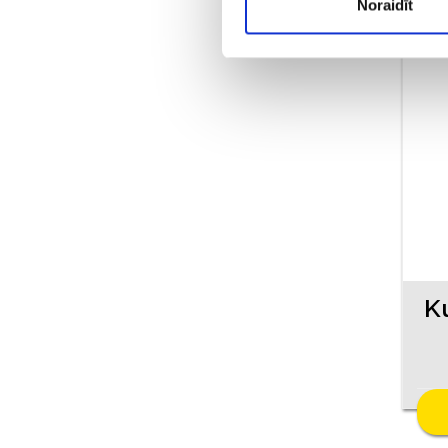
Noraidīt
K