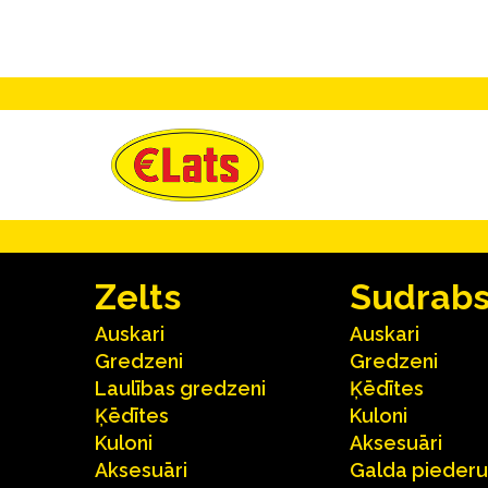
Zelts
Sudrab
Auskari
Auskari
Gredzeni
Gredzeni
Laulības gredzeni
Ķēdītes
Ķēdītes
Kuloni
Kuloni
Aksesuāri
Aksesuāri
Galda pieder