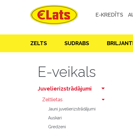
E-KREDĪTS
A
ZELTS
SUDRABS
BRILJANT
E-veikals
Juvelierizstrādājumi
Zeltlietas
Jauni juvelierizstrādājumi
Auskari
Gredzeni