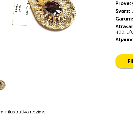
Prove:
Svars:
7
Garums
Atrašan
400, t
Atjaun
P
m ir ilustratīva nozīme