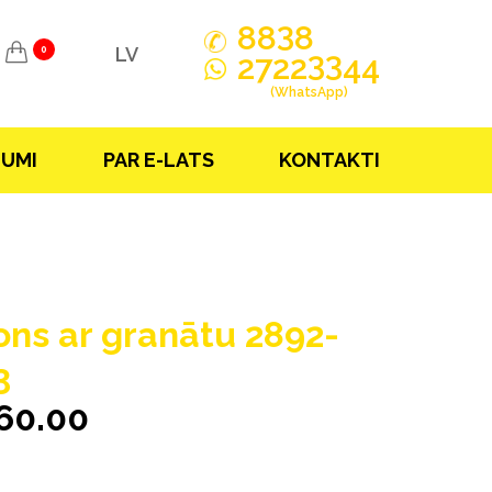
3
88
8
LV
0
33
2722
44
(WhatsApp)
JUMI
PAR E-LATS
KONTAKTI
ons ar granātu 2892-
3
60.00