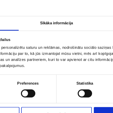
PIEVIENOT GROZAM
PIEVIENOT GROZAM
Sīkāka informācija
failus
 personalizētu saturu un reklāmas, nodrošinātu sociālo saziņas l
formāciju par to, kā jūs izmantojat mūsu vietni, mēs arī kopīgo
s un analīzes partneriem, kuri to var apvienot ar citu informācij
u pakalpojumus.
Preferences
Statistika
ulons 227g2-5261
Kulons 1383-5
€ 40.00
€ 31.00