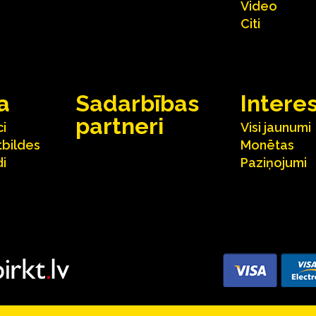
Video
Citi
a
Sadarbības
Intere
partneri
ci
Visi jaunumi
tbildes
Monētas
i
Paziņojumi