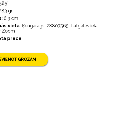
585*
.83 gr.
:
6.3 cm
ās vieta:
Ķengarags, 28807565, Latgales iela
/c Zoom
ota prece
IEVIENOT GROZAM