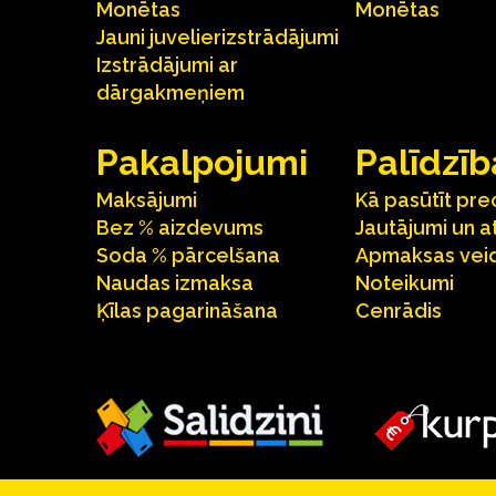
Monētas
Monētas
Jauni juvelierizstrādājumi
Izstrādājumi ar
dārgakmeņiem
Pakalpojumi
Palīdzīb
Maksājumi
Kā pasūtīt pre
Bez % aizdevums
Jautājumi un a
Soda % pārcelšana
Apmaksas veid
Naudas izmaksa
Noteikumi
Ķīlas pagarināšana
Cenrādis