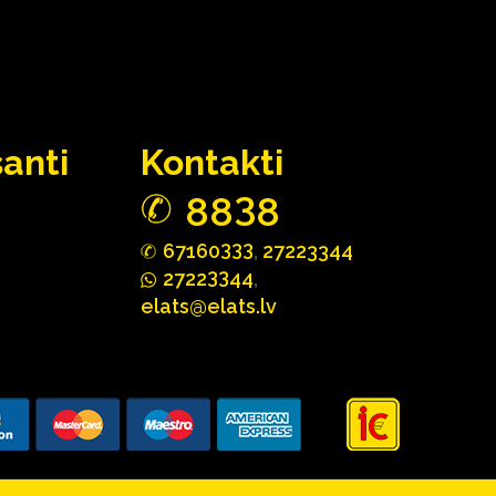
santi
Kontakti
3
88
8
333
67160
,
27223344
33
2722
44
,
elats@elats.lv