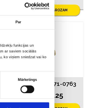
PIEVIENOT GROZAM
Par
īdzekļu funkcijas un
jam ar saviem sociālās
u, ko viņiem sniedzat vai ko
Mārketings
063
Kulons 4271-0763
€ 26.25